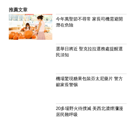
推薦文章
今年萬聖節不尋常 家長司機需避開
潛在危險
選舉日將近 聖克拉拉選務處提醒選
民須知
機場驚現糖果包裝芬太尼藥片 警方
籲家長警惕
20多場野火待撲滅 美西北濃煙瀰漫
居民難呼吸