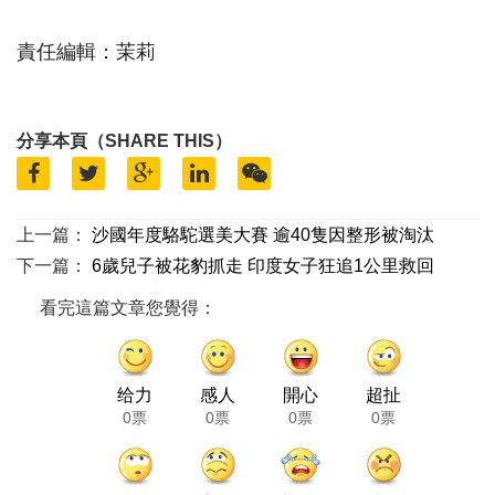
責任編輯：茉莉
分享本頁（SHARE THIS）
上一篇：
沙國年度駱駝選美大賽 逾40隻因整形被淘汰
下一篇：
6歲兒子被花豹抓走 印度女子狂追1公里救回
看完這篇文章您覺得：
给力
感人
開心
超扯
0票
0票
0票
0票