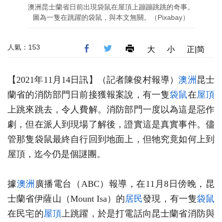
澳洲昆士蘭省日前出現袋鼠在屋頂上蹦蹦跳跳的奇事。
圖為一隻在跳躍的袋鼠，與本文無關。（Pixabay）
人氣：153
大
小
正|简
【2021年11月14日訊】（記者陳俊村報導）
澳洲
昆士
蘭省的消防部門日前接獲報案說，有一隻
袋鼠
在
屋頂
上跳來跳去，令人費解。消防部門一度以為這是惡作
劇，但在派人到現場了解後，證實這是真實事件。儘
管那隻袋鼠最終自行回到地面上，但牠究竟如何上到
屋頂，迄今仍是個謎團。
據
澳洲
廣播電台（ABC）報導，在11月8日傍晚，昆
士蘭省伊薩山（Mount Isa）的
居民
發現，有一隻
袋鼠
在民宅的
屋頂
上跳躍，於是打電話向昆士蘭省消防與