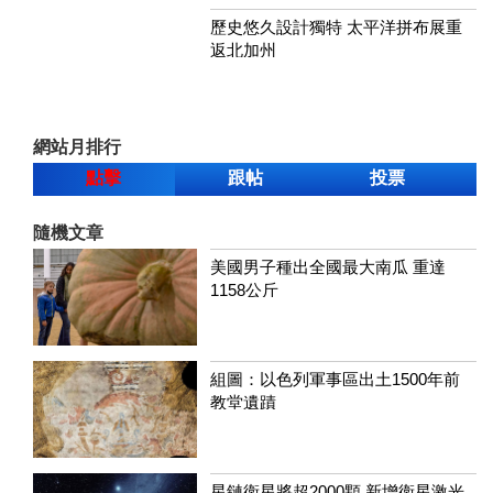
歷史悠久設計獨特 太平洋拼布展重
返北加州
網站月排行
點擊
跟帖
投票
隨機文章
美國男子種出全國最大南瓜 重達
1158公斤
組圖：以色列軍事區出土1500年前
教堂遺蹟
星鏈衛星將超2000顆 新增衛星激光