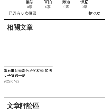
無語
害怕
難過
憤怒
0票
0票
0票
0票
已經有
0
次投票
抢沙发
相關文章
隕石砸到頭部旁邊的枕頭 加國
女子逃過一劫
2022-07-29
文章評論區