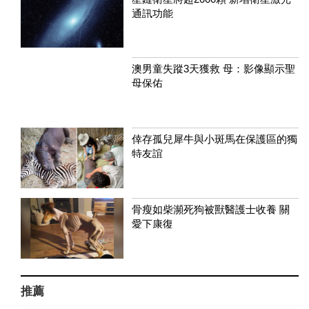
通訊功能
澳男童失蹤3天獲救 母：影像顯示聖
母保佑
倖存孤兒犀牛與小斑馬在保護區的獨
特友誼
骨瘦如柴瀕死狗被獸醫護士收養 關
愛下康復
推薦