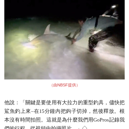
（由NBSF提供）
他說：「關鍵是要使用有大拉力的重型釣具，儘快把
鯊魚釣上來–在15分鐘內把鉤子切掉，然後釋放。根
本沒有時間拍照。這就是為什麼我們用GoPros記錄我
們的行程，從視頻中拍攝照片。」◇