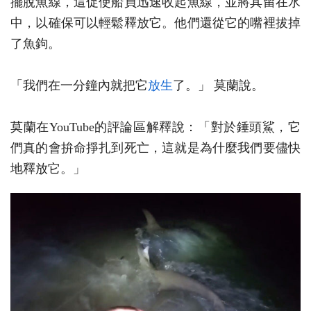
擺脫魚線，這促使船員迅速收起魚線，並將其留在水
中，以確保可以輕鬆釋放它。他們還從它的嘴裡拔掉
了魚鉤。
「我們在一分鐘內就把它
放生
了。」 莫蘭說。
莫蘭在YouTube的評論區解釋說：「對於錘頭鯊，它
們真的會拚命掙扎到死亡，這就是為什麼我們要儘快
地釋放它。」