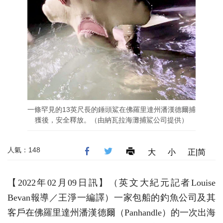
一條罕見的13英尺長的錘頭鯊在佛羅里達州潘漢德爾捕
獲後，安全釋放。（由納瓦拉海灘捕鯊公司提供）
人氣：148
大
小
正|简
【2022年02月09日訊】（英文大紀元記者Louise
Bevan報導／王淨一編譯）一家包船的釣魚公司及其
客戶在佛羅里達州潘漢德爾（Panhandle）的一次出海