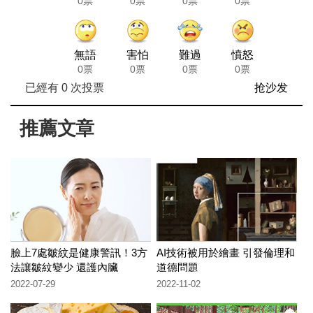
0票
0票
0票
0票
無語
害怕
難過
憤怒
0票
0票
0票
0票
已經有
0
次投票
抢沙发
推薦文章
臉上7處皺紋是健康警訊！3方
AI技術被用於繪畫 引發倫理和
法讓皺紋變少 還護內臟
道德問題
2022-07-29
2022-11-02