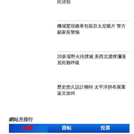
民須知
機場驚現糖果包裝芬太尼藥片 警方
籲家長警惕
20多場野火待撲滅 美西北濃煙瀰漫
居民難呼吸
歷史悠久設計獨特 太平洋拼布展重
返北加州
網站月排行
點擊
跟帖
投票