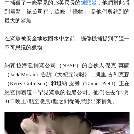
中捕獲了一條罕見的13英尺長的
錘頭鯊
，他們對此感
到震驚。該公司稱，這條 「怪物」 是他們所釣到的
最大的鯊魚。
在鯊魚被安全地放回水中之前，攝像機捕捉到了這一
不可思議的獵物。
納瓦拉海灘捕鯊公司（NBSF）的合伙人傑克‧莫蘭
（Jack Moran）告訴《大紀元時報》，凱里‧古利克森
（Kerry Gulliksen）和坦納‧皮爾（Tanner Piehl）正在
經營捕獲這一罕見鯊魚的包船公司。他們在去年7月
31日晚上7點至凌晨1點之間從海岸線出來捕魚。