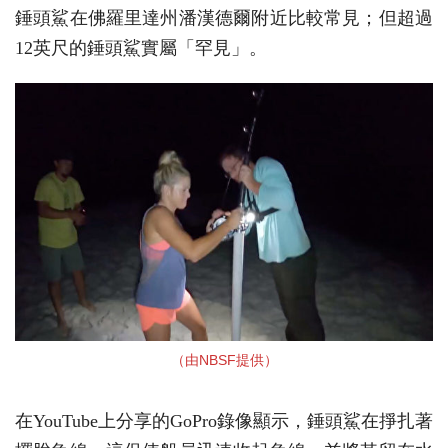
錘頭鯊在佛羅里達州潘漢德爾附近比較常見；但超過
12英尺的錘頭鯊實屬「罕見」。
（由NBSF提供）
在YouTube上分享的GoPro錄像顯示，錘頭鯊在掙扎著