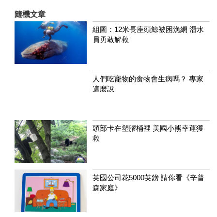
隨機文章
組圖：12米長座頭鯨被困漁網 潛水
員勇敢解救
人們吃寵物的食物會生病嗎？ 專家
這麼說
頭部卡在塑膠桶裡 美國小熊幸運獲
救
英國公司花5000英鎊 請你看《辛普
森家庭》