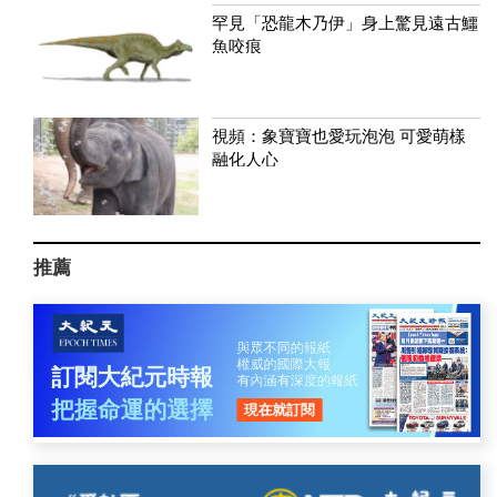
罕見「恐龍木乃伊」身上驚見遠古鱷
魚咬痕
視頻：象寶寶也愛玩泡泡 可愛萌樣
融化人心
推薦