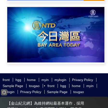
front
hgg
home
myin
mylogin
Privacy Policy
Sample Page
tougao
•
front
hgg
home
myin
mylogin
Privacy Policy
Sample Page
tougao
友好鏈接
追查國際
新唐人電視
神韻藝術團
【金山紀元網】為維持網站最基本運作，採用
大紀元時報
希望之聲
全球退黨服務中心
明慧網
動態網