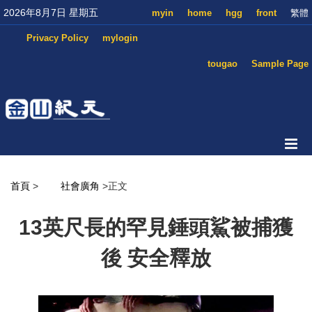
2026年8月7日 星期五
myin
home
hgg
front
繁體
Privacy Policy
mylogin
tougao
Sample Page
首頁
>
社會廣角
>正文
13英尺長的罕見錘頭鯊被捕獲
後 安全釋放