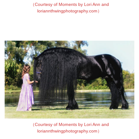
（Courtesy of Moments by Lori Ann and
loriannthwingphotography.com）
（Courtesy of Moments by Lori Ann and
loriannthwingphotography.com）