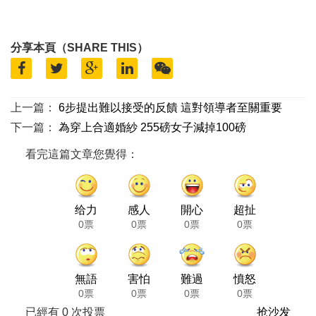
分享本頁（SHARE THIS）
上一篇：
6步提出難以接受的反饋 這對領導者至關重要
下一篇：
為穿上合適婚紗 255磅女子減掉100磅
看完這篇文章您覺得：
给力
感人
開心
超扯
0票
0票
0票
0票
無語
害怕
難過
憤怒
0票
0票
0票
0票
已經有
0
次投票
抢沙发