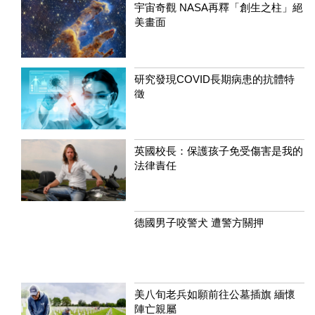
宇宙奇觀 NASA再釋「創生之柱」絕
美畫面
研究發現COVID長期病患的抗體特
徵
英國校長：保護孩子免受傷害是我的
法律責任
德國男子咬警犬 遭警方關押
美八旬老兵如願前往公墓插旗 緬懷
陣亡親屬