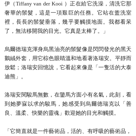
伊（Tiffany van der Kooi ）正在給它洗澡，清洗它那
奢華的鬃髮，這是一項艱巨的任務。它站在盥洗室
裡，長長的鬃髮垂落，幾乎要觸摸地面。我都看呆
了，無法移開我的目光。它真是太棒了。」
烏爾德瑞克渾身烏黑油亮的鬃髮像是閃閃發光的黑天
鵝絨外套，用它棕色眼睛溫和地看著洛瑞安。平靜而
放鬆；洛瑞安回憶說，它看起來像是「一隻活的大泰
迪熊」。
洛瑞安閱駿馬無數，在鑒馬方面小有名氣，此刻，看
到她夢寐以求的駿馬，她感受到烏爾德瑞克以「善
良、溫柔、快樂的靈魂」歡迎她的目光和觸摸。
「它簡直就是一件藝術品，活的、有呼吸的藝術品，