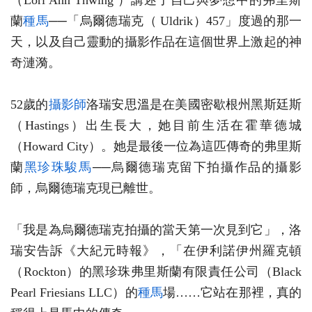
（Lori Ann Thwing ）講述了自己與夢想中的弗里斯
蘭
種馬
──「烏爾德瑞克（ Uldrik）457」度過的那一
天，以及自己靈動的攝影作品在這個世界上激起的神
奇漣漪。
52歲的
攝影師
洛瑞安思溫是在美國密歇根州黑斯廷斯
（Hastings）出生長大，她目前生活在霍華德城
（Howard City）。她是最後一位為這匹傳奇的弗里斯
蘭
黑珍珠駿馬
──烏爾德瑞克留下拍攝作品的攝影
師，烏爾德瑞克現已離世。
「我是為烏爾德瑞克拍攝的當天第一次見到它」，洛
瑞安告訴《大紀元時報》，「在伊利諾伊州羅克頓
（Rockton）的黑珍珠弗里斯蘭有限責任公司（Black
Pearl Friesians LLC）的
種馬
場……它站在那裡，真的