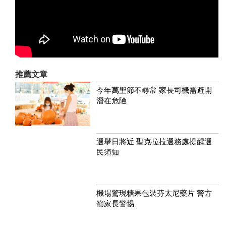
推薦文章
今年萬聖節不尋常 家長司機需避開
潛在危險
選舉日將近 聖克拉拉選務處提醒選
民須知
機場驚現糖果包裝芬太尼藥片 警方
籲家長警惕