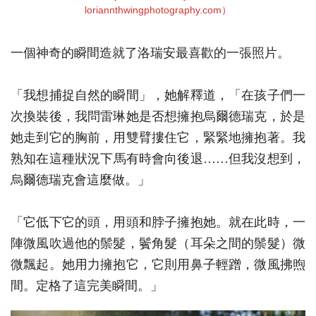
loriannthwingphotography.com）
一個神奇的瞬間造就了洛瑞安最喜歡的一張照片。
「我想捕捉自然的瞬間」，她解釋道，「在孩子們一
次換裝後，我問雷琳她是否想擁抱烏爾德瑞克，於是
她走到它的胸前，用雙臂摟住它，緊緊地擁抱著。我
熟知在這種狀況下馬有時會向後退……但我沒想到，
烏爾德瑞克會這麼做。」
「它低下它的頭，用頭和脖子擁抱她。就在此時，一
陣微風吹過他的鬃髮，鬢角髮（耳朵之間的鬃髮）微
微飄起。她用力擁抱它，它則用鼻子輕蹭，微風拂煦
間。定格了這完美瞬間。」