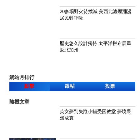
20多場野火待撲滅 美西北濃煙瀰漫
居民難呼吸
歷史悠久設計獨特 太平洋拼布展重
返北加州
網站月排行
點擊
跟帖
投票
隨機文章
英女夢到失蹤小貓受困教堂 夢境果
然成真