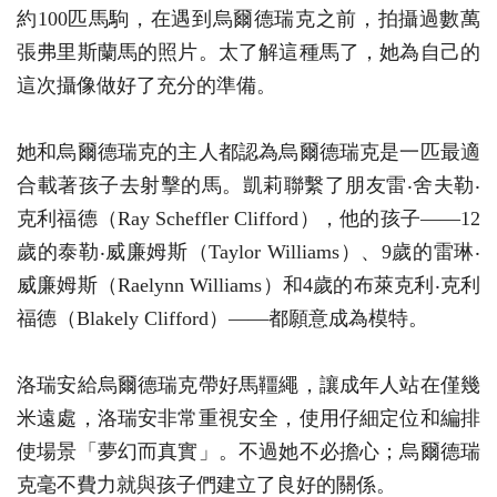
約100匹馬駒，在遇到烏爾德瑞克之前，拍攝過數萬
張弗里斯蘭馬的照片。太了解這種馬了，她為自己的
這次攝像做好了充分的準備。
她和烏爾德瑞克的主人都認為烏爾德瑞克是一匹最適
合載著孩子去射擊的馬。凱莉聯繫了朋友雷‧舍夫勒‧
克利福德（Ray Scheffler Clifford），他的孩子——12
歲的泰勒‧威廉姆斯（Taylor Williams）、9歲的雷琳‧
威廉姆斯（Raelynn Williams）和4歲的布萊克利‧克利
福德（Blakely Clifford）——都願意成為模特。
洛瑞安給烏爾德瑞克帶好馬韁繩，讓成年人站在僅幾
米遠處，洛瑞安非常重視安全，使用仔細定位和編排
使場景「夢幻而真實」。不過她不必擔心；烏爾德瑞
克毫不費力就與孩子們建立了良好的關係。