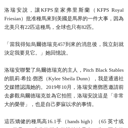
洛瑞安說，讓KFPS皇家弗里斯蘭（KFPS Royal
Friesian）批准種馬來到美國是馬界的一件大事，因為
北美只有22匹這種馬，全球也只有82匹。
「當我得知烏爾德瑞克457到來的消息後，我立刻就
決定我要見它。」她回憶說。
洛瑞安聯繫了烏爾德瑞克的主人，Pitch Black Stables
的凱莉‧希拉‧鄧恩（Kylee Sheila Dunn），我是通過社
交媒體認識她的。2019年10月，洛瑞安應鄧恩邀請前
去參觀烏爾德瑞克並為它拍照，洛瑞安說這是「非常
大的榮譽」，也是自己夢寐以求的事情。
這匹矯健的種馬高16.1手（hands high）（65 英寸或