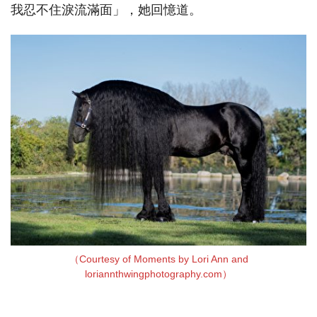
我忍不住淚流滿面」，她回憶道。
（Courtesy of Moments by Lori Ann and
loriannthwingphotography.com）