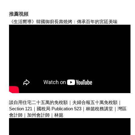
推薦視頻
《生活嚮導》韓國御廚長壽燒烤：傳承百年的宮廷美味
談自用住宅二十五萬的免稅額｜夫婦合報五十萬免稅額｜
Section 121｜國稅局 Publication 523｜林懿稅務講堂｜灣區
會計師｜加州會計師｜林懿