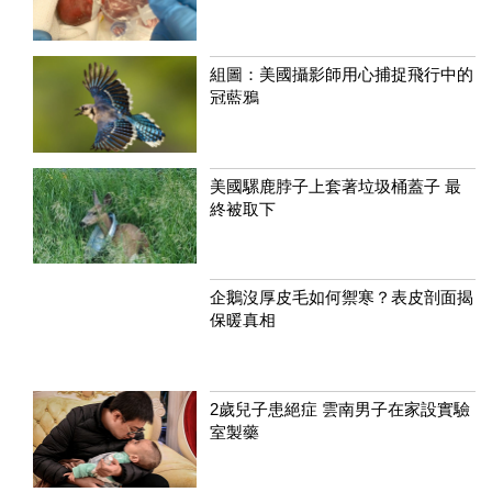
組圖：美國攝影師用心捕捉飛行中的
冠藍鴉
美國騾鹿脖子上套著垃圾桶蓋子 最
終被取下
企鵝沒厚皮毛如何禦寒？表皮剖面揭
保暖真相
2歲兒子患絕症 雲南男子在家設實驗
室製藥