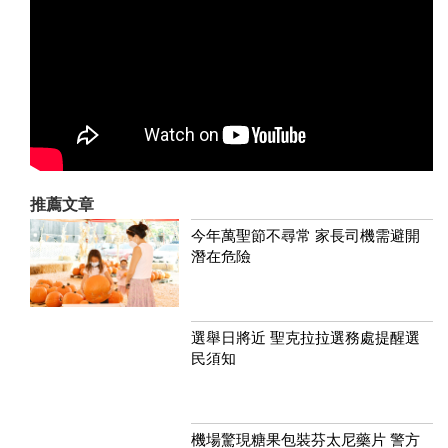
推薦文章
今年萬聖節不尋常 家長司機需避開
潛在危險
選舉日將近 聖克拉拉選務處提醒選
民須知
機場驚現糖果包裝芬太尼藥片 警方