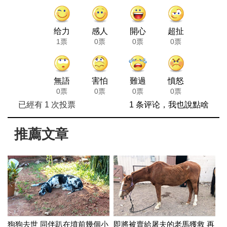
给力
感人
開心
超扯
1票
0票
0票
0票
無語
害怕
難過
憤怒
0票
0票
0票
0票
已經有
1
次投票
1 条评论，我也說點啥
推薦文章
狗狗去世 同伴趴在墳前幾個小
即將被賣給屠夫的老馬獲救 再