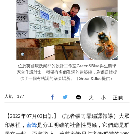
位於英國康沃爾郡的設計工作室Green&Blue與生態學
家合作設計出一種帶有多個孔洞的建築磚，為獨居蜂提
供了一個有格調的築巢場所。（Green&Blue提供）
人氣：177
大
小
正|简
【2022年07月02日訊】
（記者張雨霏編譯報導）大眾
印象裡，
蜜蜂
是分工明確的社會性昆蟲，它們總是群