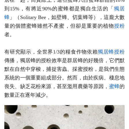
居在一起，而實際上，這些蜜蜂只占蜜蜂群體的10%
到15%，有將近90%的蜜蜂都是獨自生活的「
獨居
蜂
」（Solitary Bee，如壁蜂、切葉蜂等），這龐大數
量的個體蜜蜂雖然不產蜜，但卻是重要的植物
授粉
者。
有研究顯示，全世界1/3的糧食作物依賴
獨居蜂
授粉
傳播，獨居蜂的授粉效率是群居蜂的好幾倍，它們默
默在自然中穿梭，捕捉害蟲、採蜜授粉，是我們生態
系統的一個重要組成部分。然而，由於疾病、棲息地
喪失、缺乏花粉來源，甚至濫用農藥等原因，
蜜蜂
的
數量正在逐年減少。