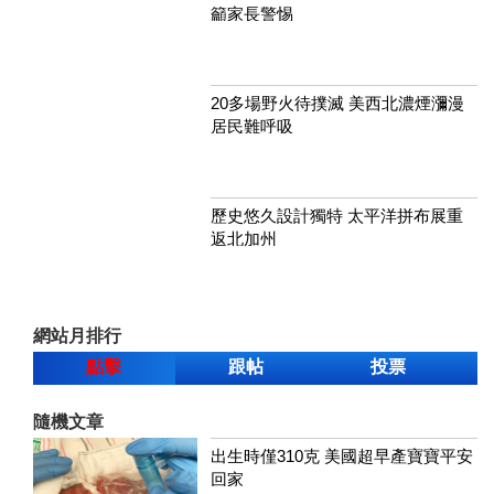
籲家長警惕
20多場野火待撲滅 美西北濃煙瀰漫
居民難呼吸
歷史悠久設計獨特 太平洋拼布展重
返北加州
網站月排行
點擊
跟帖
投票
隨機文章
出生時僅310克 美國超早產寶寶平安
回家