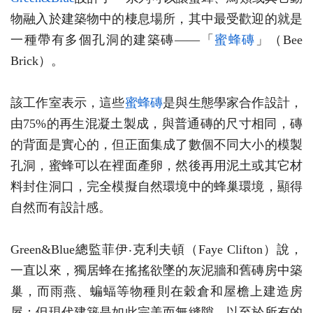
物融入於建築物中的棲息場所，其中最受歡迎的就是
一種帶有多個孔洞的建築磚——「
蜜蜂磚
」（Bee
Brick）。
該工作室表示，這些
蜜蜂磚
是與生態學家合作設計，
由75%的再生混凝土製成，與普通磚的尺寸相同，磚
的背面是實心的，但正面集成了數個不同大小的模製
孔洞，蜜蜂可以在裡面產卵，然後再用泥土或其它材
料封住洞口，完全模擬自然環境中的蜂巢環境，顯得
自然而有設計感。
Green&Blue總監菲伊‧克利夫頓（Faye Clifton）說，
一直以來，獨居蜂在搖搖欲墜的灰泥牆和舊磚房中築
巢，而雨燕、蝙蝠等物種則在穀倉和屋檐上建造房
屋；但現代建築是如此完美而無縫隙，以至於所有的