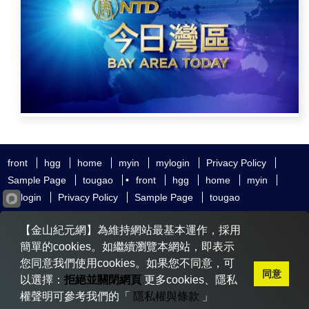
front
hgg
home
myin
mylogin
Privacy Policy
Sample Page
tougao
•
front
hgg
home
myin
mylogin
Privacy Policy
Sample Page
tougao
友好鏈接
追查國際
新唐人電視
神韻藝術團
【金山紀元網】為維持網站最基本運作，採用
大紀元時報
希望之聲
全球退黨服務中心
明慧網
動態網
簡單的cookies。如繼續瀏覽本網站，即表示
無界網
您同意我們使用cookies。如果您不同意，可
同意
以選擇：
拒絕並關閉網頁
更多cookies、隱私
權聲明可參考我們的「
隱私權與條款
」
Copyright © 2020-2026 金山紀元. All Rights Reserved.