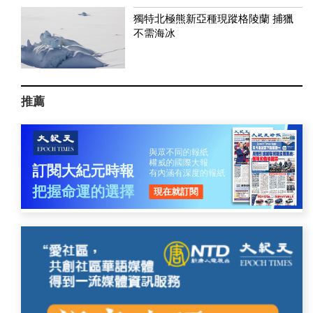
獨特北極熊新亞種現蹤格陵蘭 捕獵
不需海冰
推薦