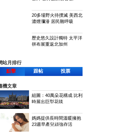
20多場野火待撲滅 美西北
濃煙瀰漫 居民難呼吸
歷史悠久設計獨特 太平洋
拼布展重返北加州
網站月排行
點擊
跟帖
投票
隨機文章
組圖：40萬朵花構成 比利
時展出巨型花毯
媽媽提供長時間溫暖擁抱
23週早產兒頑強存活