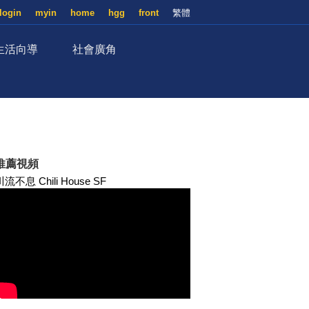
login
myin
home
hgg
front
繁體
生活向導
社會廣角
推薦視頻
川流不息 Chili House SF