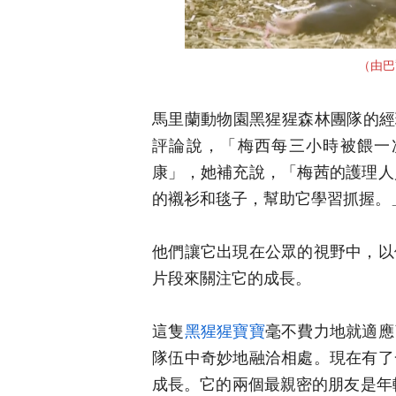
（由巴
馬里蘭動物園黑猩猩森林團隊的經理帕
評論說，「梅西每三小時被餵一
康」，她補充說，「梅茜的護理人
的襯衫和毯子，幫助它學習抓握。
他們讓它出現在公眾的視野中，以
片段來關注它的成長。
這隻
黑猩猩寶寶
毫不費力地就適應
隊伍中奇妙地融洽相處。現在有了
成長。它的兩個最親密的朋友是年輕的