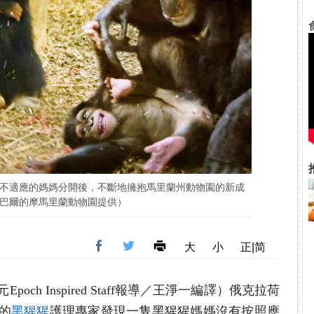
不適應的媽媽分開後，不斷地擁抱馬里蘭州動物園的新成
巴爾的摩馬里蘭動物園提供）
大
小
正|简
poch Inspired Staff報導／王淨一編譯）俄克拉荷
）的
黑猩猩
護理專家發現一隻黑猩猩媽媽沒有按照應