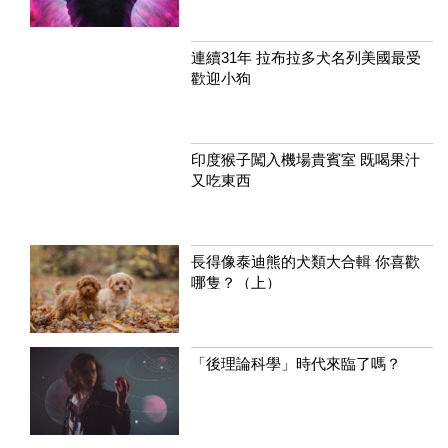
連續31年 拉布拉多犬名列美國最受
歡迎小狗
印度猴子闖入機場貴賓室 既喝果汁
又吃東西
長得像泰迪熊的犬類大合輯 你喜歡
哪隻？（上）
「後理論科學」時代來臨了嗎？