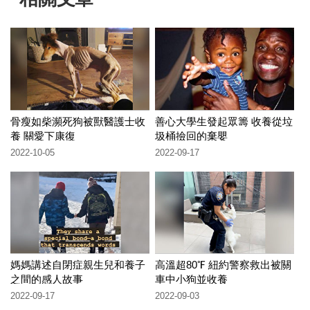
骨瘦如柴瀕死狗被獸醫護士收
善心大學生發起眾籌 收養從垃
養 關愛下康復
圾桶撿回的棄嬰
2022-10-05
2022-09-17
媽媽講述自閉症親生兒和養子
高溫超80℉ 紐約警察救出被關
之間的感人故事
車中小狗並收養
2022-09-17
2022-09-03