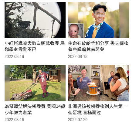
小紅尾鷹被天敵白頭鷹收養 鳥
生命在於給予和分享 美夫婦收
類學家震驚不已
養患腫瘤越南嬰兒
2022-08-19
2022-08-18
為幫繼父解決領養費 美國14歲
非洲男孩被領養收到人生第一
少年努力創業
個蛋糕 喜極而泣
2022-08-16
2022-07-29