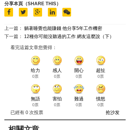
分享本頁（SHARE THIS）
上一篇：
躺著睡覺也能賺錢 他分享5年工作機密
下一篇：
12種你可能沒聽過的工作 網友這麼說（下）
看完這篇文章您覺得：
给力
感人
開心
超扯
0票
0票
0票
0票
無語
害怕
難過
憤怒
0票
0票
0票
0票
已經有
0
次投票
抢沙发
相關文章