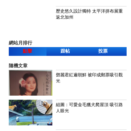
歷史悠久設計獨特 太平洋拼布展重
返北加州
網站月排行
點擊
跟帖
投票
隨機文章
鄧麗君紅遍朝鮮 被印成郵票吸引觀
光
組圖：可愛金毛獵犬爬屋頂 吸引路
人眼光