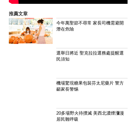
推薦文章
今年萬聖節不尋常 家長司機需避開
潛在危險
選舉日將近 聖克拉拉選務處提醒選
民須知
機場驚現糖果包裝芬太尼藥片 警方
籲家長警惕
20多場野火待撲滅 美西北濃煙瀰漫
居民難呼吸