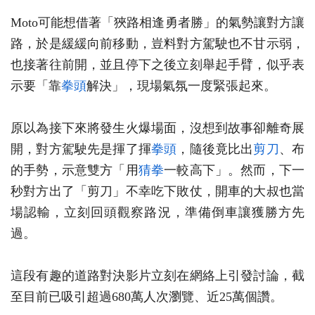
Moto可能想借著「狹路相逢勇者勝」的氣勢讓對方讓
路，於是緩緩向前移動，豈料對方駕駛也不甘示弱，
也接著往前開，並且停下之後立刻舉起手臂，似乎表
示要「靠
拳頭
解決」，現場氣氛一度緊張起來。
原以為接下來將發生火爆場面，沒想到故事卻離奇展
開，對方駕駛先是揮了揮
拳頭
，隨後竟比出
剪刀
、布
的手勢，示意雙方「用
猜拳
一較高下」。然而，下一
秒對方出了「剪刀」不幸吃下敗仗，開車的大叔也當
場認輸，立刻回頭觀察路況，準備倒車讓獲勝方先
過。
這段有趣的道路對決影片立刻在網絡上引發討論，截
至目前已吸引超過680萬人次瀏覽、近25萬個讚。