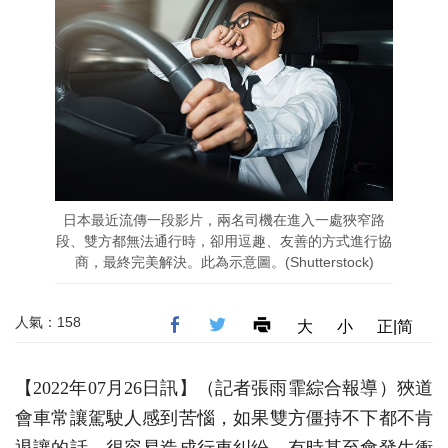
日本最近流傳一段影片，兩名司機在進入一處狹窄路
段、雙方都無法通行時，卻用逗趣、友善的方式進行協
商，最終完美解決。此為示意圖。(Shutterstock)
人氣：158
大
小
正|简
【2022年07月26日訊】
（記者張雨霏綜合報導）狹道
會車常讓駕駛人感到苦惱，如果雙方僵持不下都不肯