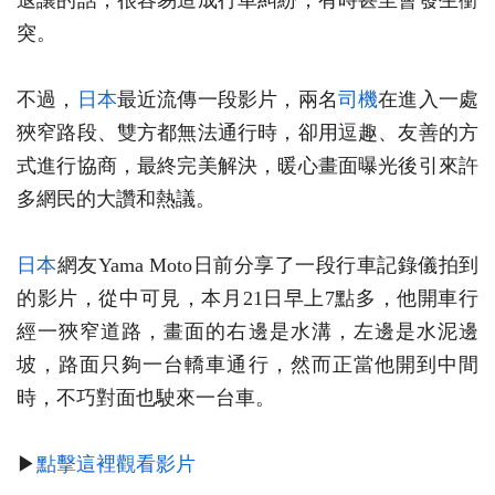
退讓的話，很容易造成行車糾紛，有時甚至會發生衝
突。
不過，
日本
最近流傳一段影片，兩名
司機
在進入一處
狹窄路段、雙方都無法通行時，卻用逗趣、友善的方
式進行協商，最終完美解決，暖心畫面曝光後引來許
多網民的大讚和熱議。
日本
網友Yama Moto日前分享了一段行車記錄儀拍到
的影片，從中可見，本月21日早上7點多，他開車行
經一狹窄道路，畫面的右邊是水溝，左邊是水泥邊
坡，路面只夠一台轎車通行，然而正當他開到中間
時，不巧對面也駛來一台車。
▶
點擊這裡觀看影片