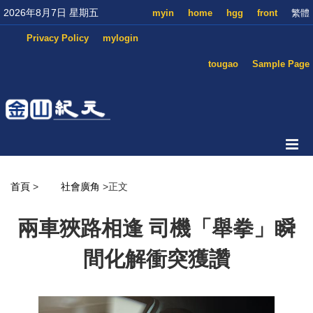
2026年8月7日 星期五
myin
home
hgg
front
繁體
Privacy Policy
mylogin
tougao
Sample Page
首頁
>
社會廣角
>正文
兩車狹路相逢 司機「舉拳」瞬
間化解衝突獲讚