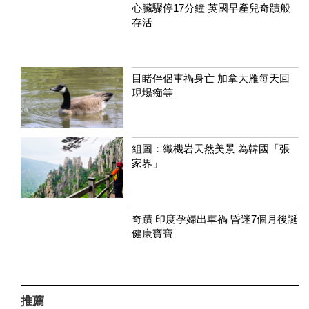
心臟驟停17分鐘 英國早產兒奇蹟般
存活
目睹伴侶車禍身亡 加拿大雁每天回
現場痴等
組圖：織機岩天然美景 為韓國「張
家界」
奇蹟 印度孕婦出車禍 昏迷7個月後誕
健康寶寶
推薦