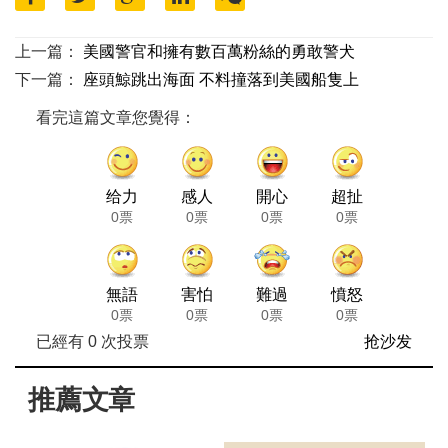
上一篇：
美國警官和擁有數百萬粉絲的勇敢警犬
下一篇：
座頭鯨跳出海面 不料撞落到美國船隻上
看完這篇文章您覺得：
给力
感人
開心
超扯
0票
0票
0票
0票
無語
害怕
難過
憤怒
0票
0票
0票
0票
已經有
0
次投票
抢沙发
推薦文章