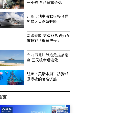
一小貓 自己嚴重燒傷
組圖：地中海郵輪接收世
界最大天然氣郵輪
為籌善款 英國93歲奶奶五
度挑戰「機翼行走」
巴西男遭巨浪捲走流落荒
島 五天後幸運獲救
組圖：美潛水員重訪變成
珊瑚礁的著名沉船
推薦