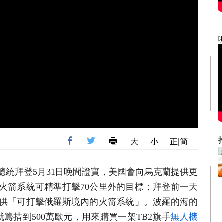
大
小
正|简
美國總統拜登5月31日晚間證實，美國會向烏克蘭提供更
火箭系統可精準打擊70公里外的目標；拜登前一天
提供「可打擊俄羅斯境內的火箭系統」。波羅的海的
籌措到500萬歐元，用來購買一架TB2旗手
無人機