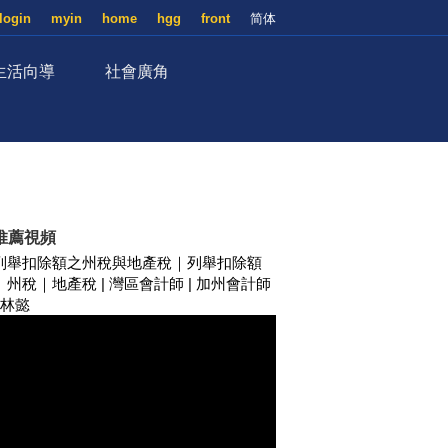
login
myin
home
hgg
front
简体
生活向導
社會廣角
推薦視頻
列舉扣除額之州稅與地產稅｜列舉扣除額
｜州稅｜地產稅 | 灣區會計師 | 加州會計師
| 林懿