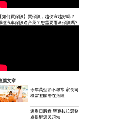
【如何買保險】買保險，越便宜越好嗎？
哪種汽車保險適合我？您需要雨傘保險嗎?
推薦文章
今年萬聖節不尋常 家長司
機需避開潛在危險
選舉日將近 聖克拉拉選務
處提醒選民須知