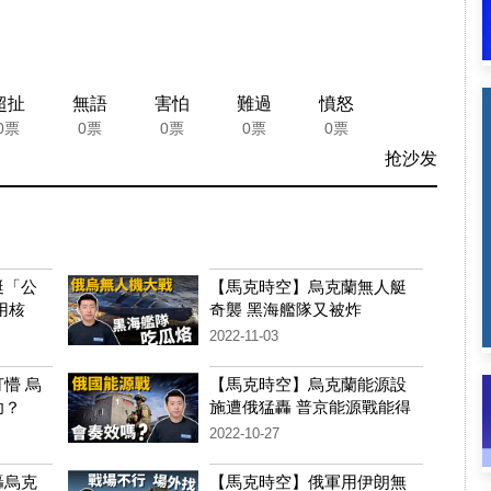
超扯
無語
害怕
難過
憤怒
0票
0票
0票
0票
0票
抢沙发
艇「公
【馬克時空】烏克蘭無人艇
用核
奇襲 黑海艦隊又被炸
2022-11-03
懵 烏
【馬克時空】烏克蘭能源設
功？
施遭俄猛轟 普京能源戰能得
逞嗎？
2022-10-27
轟烏克
【馬克時空】俄軍用伊朗無