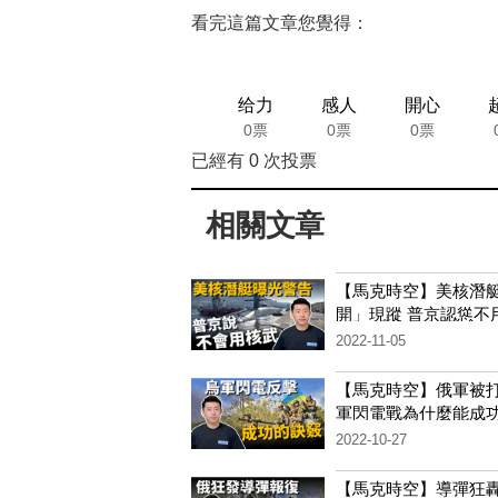
看完這篇文章您覺得：
给力
感人
開心
0票
0票
0票
已經有
0
次投票
相關文章
【馬克時空】美核潛
開」現蹤 普京認慫不
武？
2022-11-05
【馬克時空】俄軍被打
軍閃電戰為什麼能成
2022-10-27
【馬克時空】導彈狂