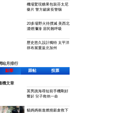
機場驚現糖果包裝芬太尼
藥片 警方籲家長警惕
20多場野火待撲滅 美西北
濃煙瀰漫 居民難呼吸
歷史悠久設計獨特 太平洋
拼布展重返北加州
網站月排行
點擊
跟帖
投票
隨機文章
英男跳海尋短前手機剛好
響起 兒子救他一命
貓媽媽衝進燃燒穀倉救下