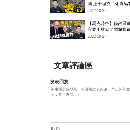
蘭 上千坦克「化為烏
2022-10-27
【馬克時空】俄占區戒
京要用核武？習將提
台？
2022-10-27
文章評論區
发表回复