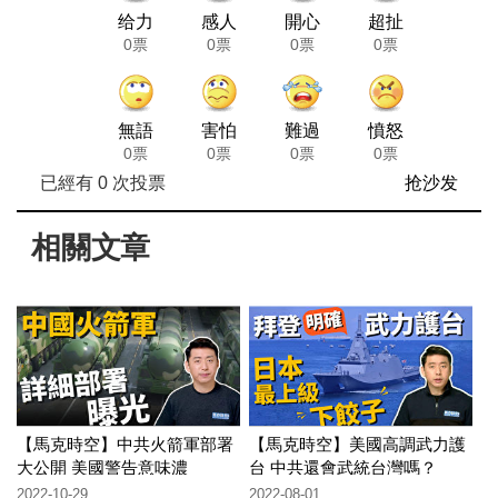
给力
感人
開心
超扯
0票
0票
0票
0票
無語
害怕
難過
憤怒
0票
0票
0票
0票
已經有
0
次投票
抢沙发
相關文章
【馬克時空】中共火箭軍部署
【馬克時空】美國高調武力護
大公開 美國警告意味濃
台 中共還會武統台灣嗎？
2022-10-29
2022-08-01