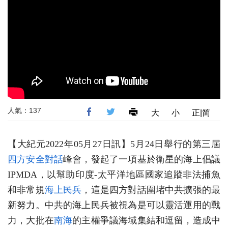
人氣：137
大
小
正|简
【大紀元2022年05月27日訊】5月24日舉行的第三屆
四方安全對話
峰會，發起了一項基於衛星的海上倡議
IPMDA，以幫助印度-太平洋地區國家追蹤非法捕魚
和非常規
海上民兵
，這是四方對話圍堵中共擴張的最
新努力。中共的海上民兵被視為是可以靈活運用的戰
力，大批在
南海
的主權爭議海域集結和逗留，造成中