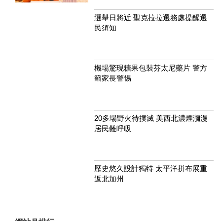
選舉日將近 聖克拉拉選務處提醒選
民須知
機場驚現糖果包裝芬太尼藥片 警方
籲家長警惕
20多場野火待撲滅 美西北濃煙瀰漫
居民難呼吸
歷史悠久設計獨特 太平洋拼布展重
返北加州