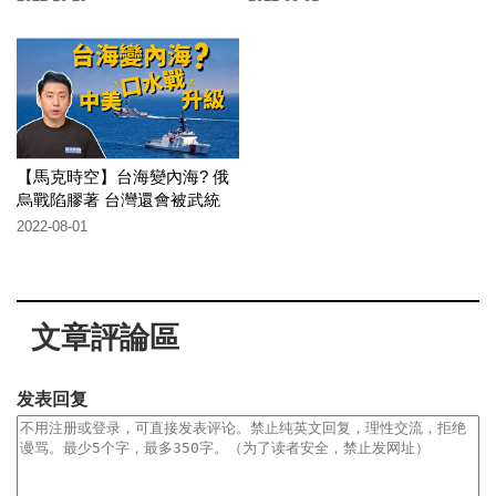
【馬克時空】台海變內海? 俄
烏戰陷膠著 台灣還會被武統
嗎?
2022-08-01
文章評論區
发表回复