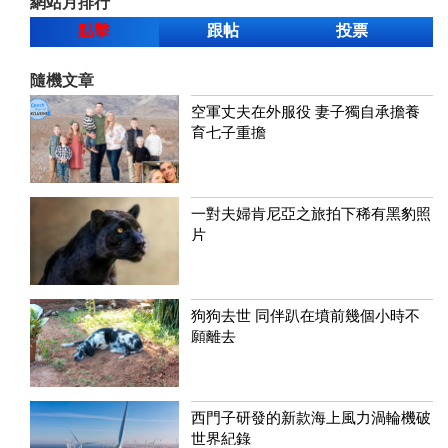
網站月排行
點擊
跟帖
投票
隨機文章
空軍丈夫在外服役 妻子獨自承擔養
育七子重擔
一對夫婦肯尼亞之旅拍下稀有黑豹照
片
狗狗去世 同伴趴在墳前幾個小時不
願離去
西門子研發的新款海上風力渦輪機破
世界紀錄