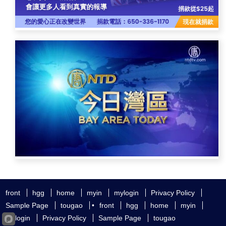
front
hgg
home
myin
mylogin
Privacy Policy
Sample Page
tougao
•
front
hgg
home
myin
mylogin
Privacy Policy
Sample Page
tougao