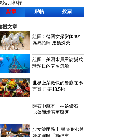
網站月排行
點擊
跟帖
投票
隨機文章
組圖：德國女攝影師40年
為馬拍照 屢獲殊榮
組圖：美潛水員重訪變成
珊瑚礁的著名沉船
世界上菜最快的餐廳在墨
西哥 只要13.5秒
隕石中藏有「神祕鑽石」
比普通鑽石更堅硬
少女被困路上 警察耐心教
她如何開手動檔車