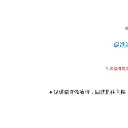
生產腦脊髓
● 循環腦脊髓液時，四肢是往內轉