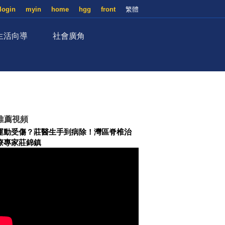
login
myin
home
hgg
front
繁體
生活向導
社會廣角
推薦視頻
運動受傷？莊醫生手到病除！灣區脊椎治
療專家莊錦鎮