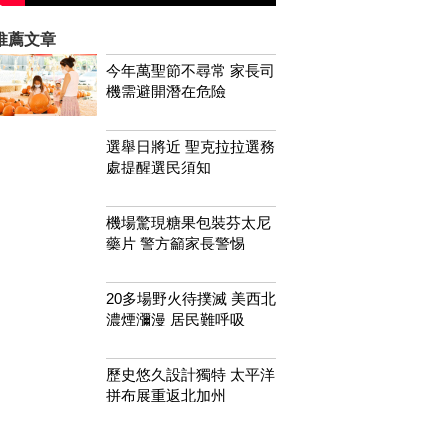
推薦文章
今年萬聖節不尋常 家長司
機需避開潛在危險
選舉日將近 聖克拉拉選務
處提醒選民須知
機場驚現糖果包裝芬太尼
藥片 警方籲家長警惕
20多場野火待撲滅 美西北
濃煙瀰漫 居民難呼吸
歷史悠久設計獨特 太平洋
拼布展重返北加州