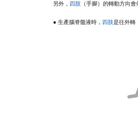
另外，
四肢
（手腳）的轉動方向會
● 生產腦脊髓液時，
四肢
是往外轉