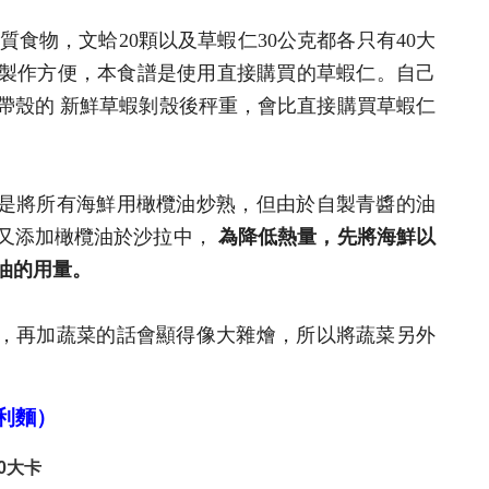
質食物，文蛤20顆以及草蝦仁30公克都各只有40大
製作方便，本食譜是使用直接購買的草蝦仁。自己
帶殼的 新鮮草蝦剝殼後秤重，會比直接購買草蝦仁
，是將所有海鮮用橄欖油炒熟，但由於自製青醬的油
又添加橄欖油於沙拉中，
為降低熱量，先將海鮮以
油的用量。
鮮，再加蔬菜的話會顯得像大雜燴，所以將蔬菜另外
利麵）
0
大卡