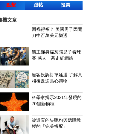
點擊
跟帖
投票
隨機文章
因禍得福？ 美國男子因開
刀中百萬美元樂透
礦工滿身煤灰陪兒子看球
賽 感人一幕走紅網絡
顧客投訴訂單延遲 了解真
相後反送貼心禮物
科學家揭示2021年發現的
70個新物種
被遺棄的失聰狗與聽障教
授的「完美搭配」