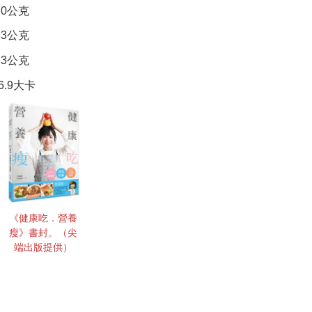
.0公克
.3公克
.3公克
6.9大卡
《健康吃．營養
瘦》書封。（尖
端出版提供）