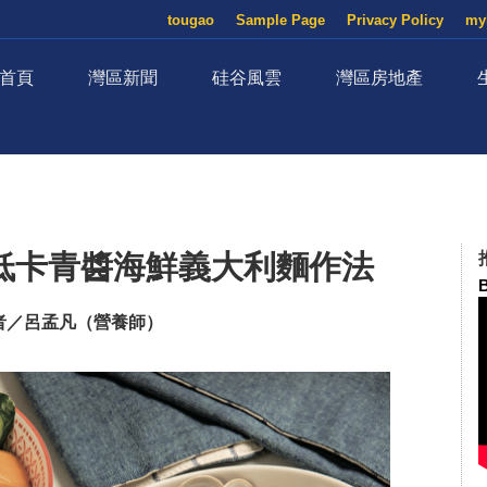
tougao
Sample Page
Privacy Policy
my
首頁
灣區新聞
硅谷風雲
灣區房地產
款低卡青醬海鮮義大利麵作法
者／呂孟凡（營養師）