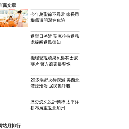
推薦文章
今年萬聖節不尋常 家長司
機需避開潛在危險
選舉日將近 聖克拉拉選務
處提醒選民須知
機場驚現糖果包裝芬太尼
藥片 警方籲家長警惕
20多場野火待撲滅 美西北
濃煙瀰漫 居民難呼吸
歷史悠久設計獨特 太平洋
拼布展重返北加州
網站月排行