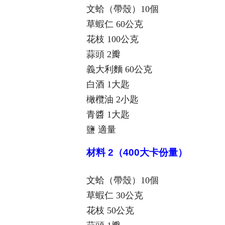
文蛤（帶殼）10個
草蝦仁 60公克
花枝 100公克
蒜頭 2瓣
義大利麵 60公克
白酒 1大匙
橄欖油 2小匙
青醬 1大匙
鹽 適量
材料 2（400大卡份量）
文蛤（帶殼）10個
草蝦仁 30公克
花枝 50公克