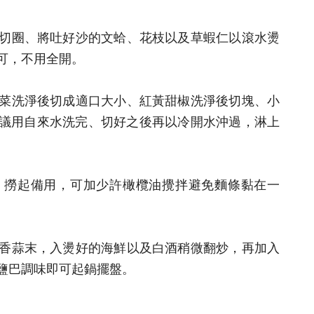
淨後切圈、將吐好沙的文蛤、花枝以及草蝦仁以滾水燙
可，不用全開。
美生菜洗淨後切成適口大小、紅黃甜椒洗淨後切塊、小
議用自來水洗完、切好之後再以冷開水沖過，淋上
熟，撈起備用，可加少許橄欖油攪拌避免麵條黏在一
，爆香蒜末，入燙好的海鮮以及白酒稍微翻炒，再加入
鹽巴調味即可起鍋擺盤。