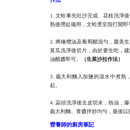
1. 文蛤事先吐沙完成、花枝洗
熟後撈起備用，文蛤燙至殼打開即
2. 將橄欖油及葡萄醋混勻，蘿
黃瓜洗淨後切片，由於要生吃，建
油醋醬即可。
（生菜沙拉作法）
3. 義大利麵入加鹽的滾水中煮
起。
4. 蒜頭洗淨後去皮切末，熱油
義大利麵、青醬拌炒均勻，最後以
營養師的廚房筆記