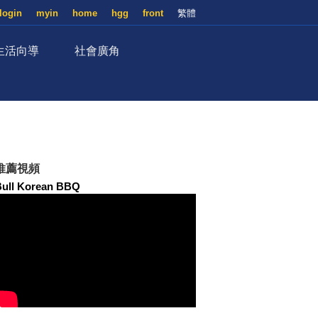
login
myin
home
hgg
front
繁體
生活向導
社會廣角
推薦視頻
Bull Korean BBQ