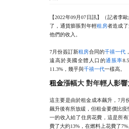
【2022年09月07日訊】（記
了，通貨膨脹對年輕
租房
者造成了
他們的收入。
7月份簽訂新
租房
合同的
千禧一代
遠高於美國全體人口的
通脹率
8
11.3%，幾乎與
千禧一代
一樣高。
租金
漲幅大 對年輕人影響
這主要是由於租金成本飆升，7月份租
飆升後有所放緩，但租金要價比疫
一的收入給了住房花費，這是所有
費了大約13%，在燃料上花費了7%