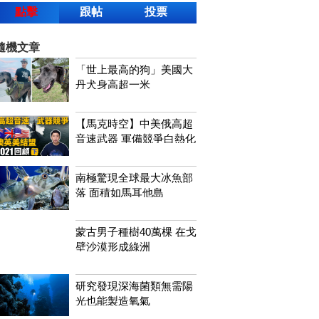
點擊
跟帖
投票
隨機文章
「世上最高的狗」美國大
丹犬身高超一米
【馬克時空】中美俄高超
音速武器 軍備競爭白熱化
南極驚現全球最大冰魚部
落 面積如馬耳他島
蒙古男子種樹40萬棵 在戈
壁沙漠形成綠洲
研究發現深海菌類無需陽
光也能製造氧氣