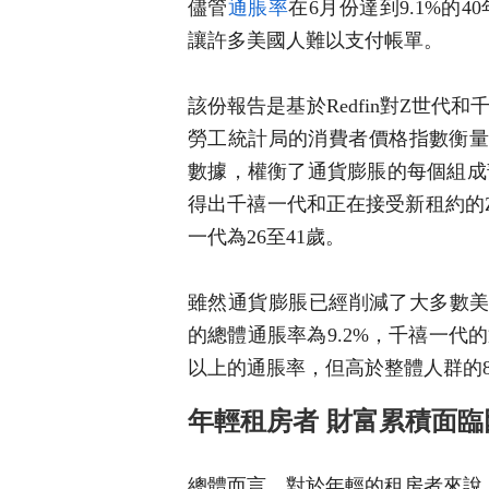
儘管
通脹率
在6月份達到9.1%的
讓許多美國人難以支付帳單。
該份報告是基於Redfin對Z世
勞工統計局的消費者價格指數衡量的
數據，權衡了通貨膨脹的每個組成
得出千禧一代和正在接受新租約的Z
一代為26至41歲。
雖然通貨膨脹已經削減了大多數美
的總體通脹率為9.2%，千禧一代的
以上的通脹率，但高於整體人群的8
年輕租房者 財富累積面臨
總體而言，對於年輕的租房者來說