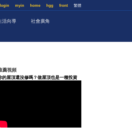
login
myin
home
hgg
front
繁體
生活向導
社會廣角
推薦視頻
你的屋頂還沒修嗎？做屋頂也是一種投資