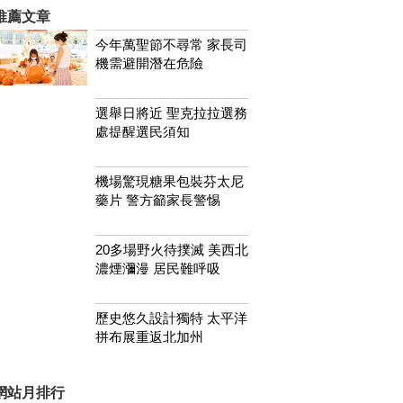
推薦文章
今年萬聖節不尋常 家長司
機需避開潛在危險
選舉日將近 聖克拉拉選務
處提醒選民須知
機場驚現糖果包裝芬太尼
藥片 警方籲家長警惕
20多場野火待撲滅 美西北
濃煙瀰漫 居民難呼吸
歷史悠久設計獨特 太平洋
拼布展重返北加州
網站月排行