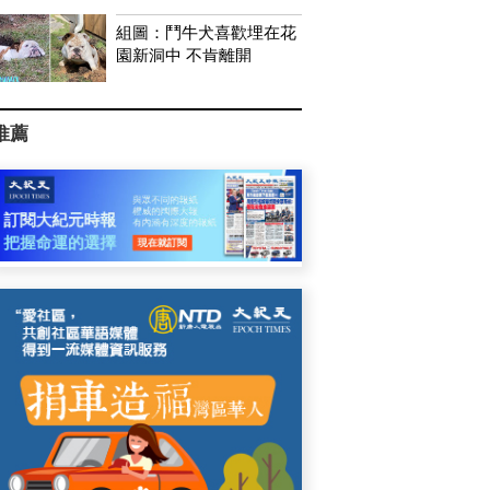
組圖：鬥牛犬喜歡埋在花
園新洞中 不肯離開
推薦