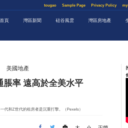
tougao
Sample Page
Privacy Policy
my
首頁
灣區新聞
硅谷風雲
灣區房地產
美國地產
通脹率 遠高於全美水平
代和Z世代的租房者是沉重打擊。（Pexels）
大
小
正|简