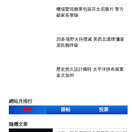
機場驚現糖果包裝芬太尼藥片 警方
籲家長警惕
20多場野火待撲滅 美西北濃煙瀰漫
居民難呼吸
歷史悠久設計獨特 太平洋拼布展重
返北加州
網站月排行
點擊
跟帖
投票
隨機文章