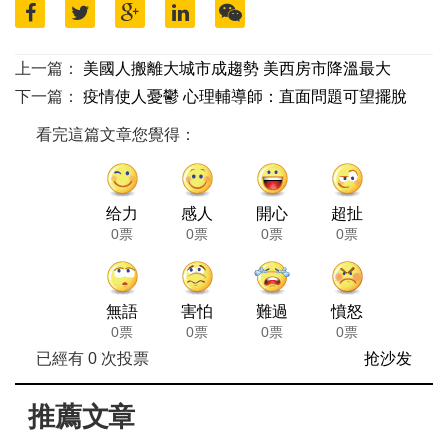
上一篇：
美國人搬離大城市成趨勢 美西房市降溫最大
下一篇：
疫情使人憂鬱 心理輔導師：直面問題可望擺脫
看完這篇文章您覺得：
给力
感人
開心
超扯
0票
0票
0票
0票
無語
害怕
難過
憤怒
0票
0票
0票
0票
已經有
0
次投票
抢沙发
推薦文章