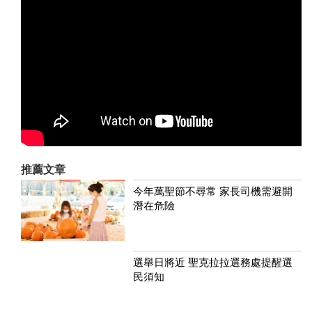
推薦文章
今年萬聖節不尋常 家長司機需避開
潛在危險
選舉日將近 聖克拉拉選務處提醒選
民須知