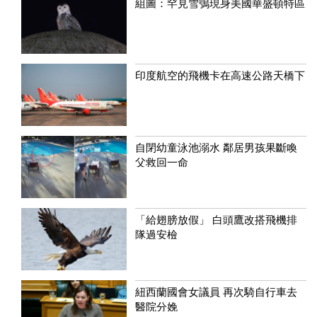
組圖：罕見雪鴞現身美國華盛頓特區
印度航空的飛機卡在高速公路天橋下
自閉幼童泳池溺水 鄰居男孩果斷喚
父救回一命
「給翅膀放假」 白頭鷹改搭飛機排
隊過安檢
紐西蘭國會女議員 再次騎自行車去
醫院分娩