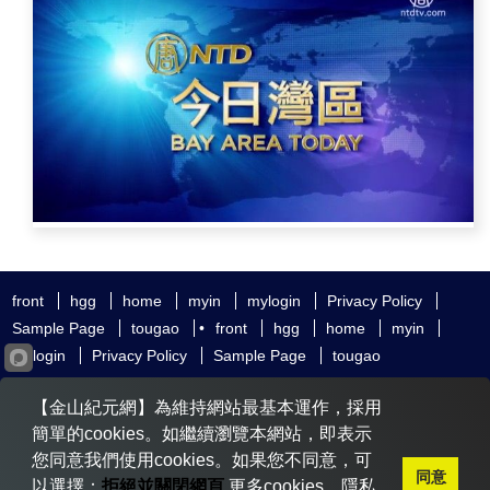
front
hgg
home
myin
mylogin
Privacy Policy
Sample Page
tougao
•
front
hgg
home
myin
mylogin
Privacy Policy
Sample Page
tougao
友好鏈接
追查國際
新唐人電視
神韻藝術團
【金山紀元網】為維持網站最基本運作，採用
大紀元時報
希望之聲
全球退黨服務中心
明慧網
動態網
簡單的cookies。如繼續瀏覽本網站，即表示
無界網
您同意我們使用cookies。如果您不同意，可
同意
以選擇：
拒絕並關閉網頁
更多cookies、隱私