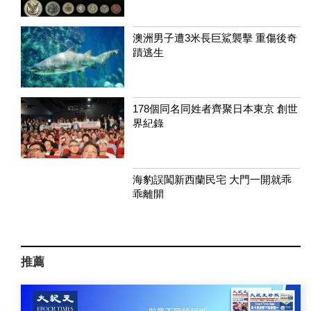
澳洲男子遭3米長巨鯊襲擊 重傷後奇
蹟逃生
178個同名同姓者齊聚日本東京 創世
界紀錄
海豹誤闖新西蘭民宅 大門一開就乖
乖離開
推薦