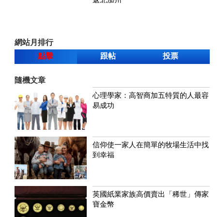
網站月排行
點擊
跟帖
投票
隨機文章
心理學家：高智商加五特質的人最容
易成功
信仰使一家人在簡單的牧場生活中找
到幸福
英國紙業家族高價賣出「稀世」傳家
寶金幣