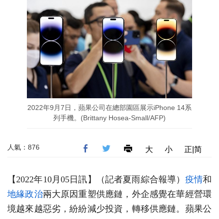
2022年9月7日，蘋果公司在總部園區展示iPhone 14系
列手機。(Brittany Hosea-Small/AFP)
人氣：876
大
小
正|简
【2022年10月05日訊】（記者夏雨綜合報導）
疫情
和
地緣政治
兩大原因重塑供應鏈，外企感覺在華經營環
境越來越惡劣，紛紛減少投資，轉移供應鏈。蘋果公