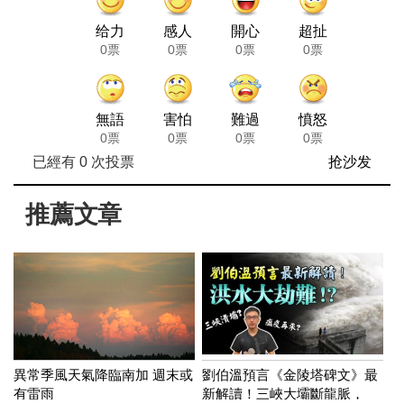
给力
感人
開心
超扯
0票
0票
0票
0票
無語
害怕
難過
憤怒
0票
0票
0票
0票
已經有
0
次投票
抢沙发
推薦文章
異常季風天氣降臨南加 週末或
劉伯溫預言《金陵塔碑文》最
有雷雨
新解讀！三峽大壩斷龍脈，