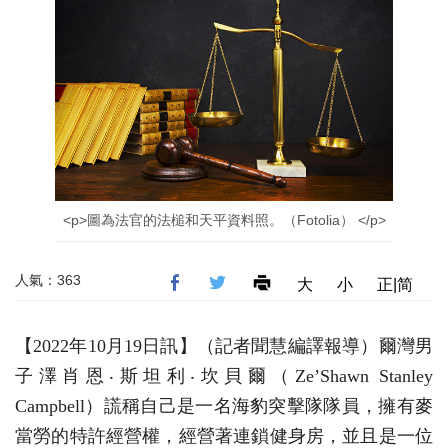
<p>圖為法官的法槌和天平資料照。（Fotolia） </p>
人氣：363
大
小
正|简
【2022年10月19日訊】（記者聞慧編譯報導）爾灣男
子澤肖恩‧斯坦利‧坎貝爾（Ze’Shawn Stanley
Campbell）謊稱自己是一名海豹突擊隊隊員，擁有麥
當勞的特許經營權，經營著連鎖健身房，並且是一位