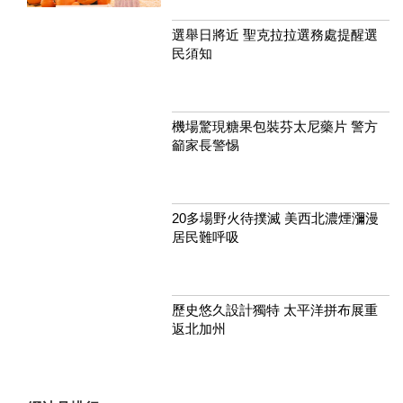
選舉日將近 聖克拉拉選務處提醒選
民須知
機場驚現糖果包裝芬太尼藥片 警方
籲家長警惕
20多場野火待撲滅 美西北濃煙瀰漫
居民難呼吸
歷史悠久設計獨特 太平洋拼布展重
返北加州