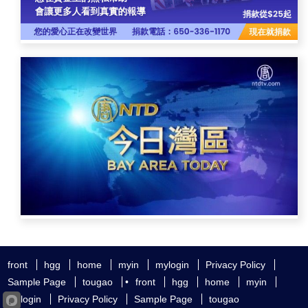
front
hgg
home
myin
mylogin
Privacy Policy
Sample Page
tougao
•
front
hgg
home
myin
mylogin
Privacy Policy
Sample Page
tougao