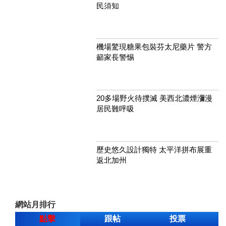
民須知
機場驚現糖果包裝芬太尼藥片 警方
籲家長警惕
20多場野火待撲滅 美西北濃煙瀰漫
居民難呼吸
歷史悠久設計獨特 太平洋拼布展重
返北加州
網站月排行
點擊
跟帖
投票