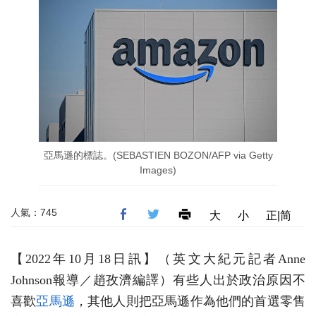
亞馬遜的標誌。(SEBASTIEN BOZON/AFP via Getty
Images)
人氣：745
大
小
正|简
【2022年10月18日訊】（英文大紀元記者Anne
Johnson報導／趙孜濟編譯）有些人出於政治原因不
喜歡
亞馬遜
，其他人則把亞馬遜作為他們的首選零售