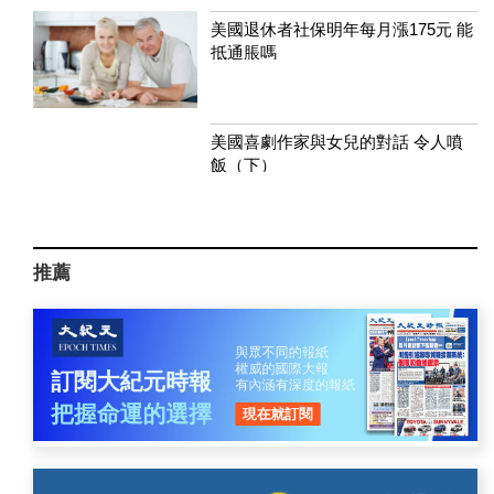
美國退休者社保明年每月漲175元 能
抵通脹嗎
美國喜劇作家與女兒的對話 令人噴
飯（下）
推薦