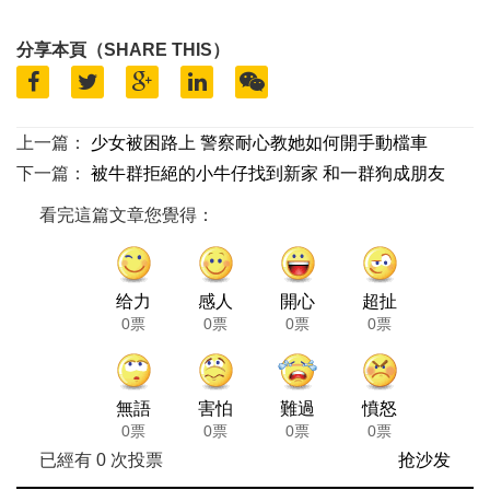
分享本頁（SHARE THIS）
上一篇：
少女被困路上 警察耐心教她如何開手動檔車
下一篇：
被牛群拒絕的小牛仔找到新家 和一群狗成朋友
看完這篇文章您覺得：
给力
感人
開心
超扯
0票
0票
0票
0票
無語
害怕
難過
憤怒
0票
0票
0票
0票
已經有
0
次投票
抢沙发