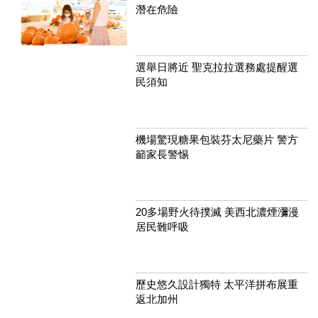
潛在危險
選舉日將近 聖克拉拉選務處提醒選
民須知
機場驚現糖果包裝芬太尼藥片 警方
籲家長警惕
20多場野火待撲滅 美西北濃煙瀰漫
居民難呼吸
歷史悠久設計獨特 太平洋拼布展重
返北加州