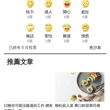
给力
感人
開心
超扯
0票
0票
0票
0票
無語
害怕
難過
憤怒
0票
0票
0票
0票
已經有
0
次投票
抢沙发
推薦文章
12種你可能沒聽過的工作 網友
柳松菇入菜 爽口鮮甜壽司捲