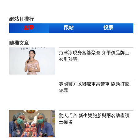
網站月排行
點擊
跟帖
投票
隨機文章
范冰冰現身富婆聚會 穿平價品牌上
衣引熱議
英國警方以嘟嘟車當警車 協助打擊
犯罪
驚人巧合 新生雙胞胎與兩名助產護
士撞名