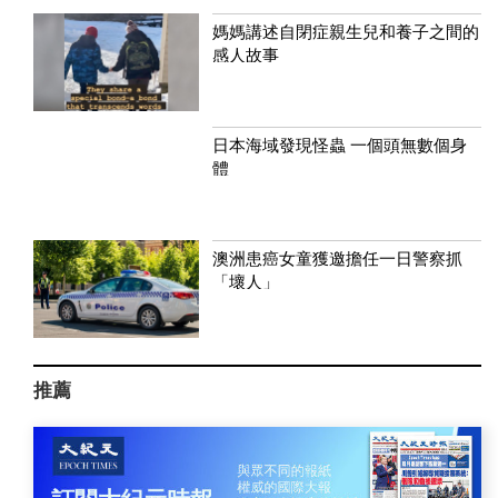
媽媽講述自閉症親生兒和養子之間的
感人故事
日本海域發現怪蟲 一個頭無數個身
體
澳洲患癌女童獲邀擔任一日警察抓
「壞人」
推薦