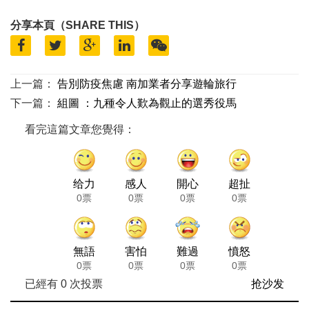
分享本頁（SHARE THIS）
上一篇：
告別防疫焦慮 南加業者分享遊輪旅行
下一篇：
組圖 ：九種令人歎為觀止的選秀役馬
看完這篇文章您覺得：
给力
感人
開心
超扯
0票
0票
0票
0票
無語
害怕
難過
憤怒
0票
0票
0票
0票
已經有
0
次投票
抢沙发