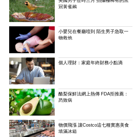
美國男子歷時三月 拍攝極稀有的黑
冠黃雀鵐
小嬰兒在餐廳噎到 陌生男子急取一
物救他
個人理財：家庭年終財務小點滴
酪梨保鮮法網上熱傳 FDA拒推薦：
恐致病
物價飛漲 讓Costco這七種實惠美食
填滿冰箱