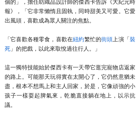
個的」，擔任紡織品設計師的傑西卡告訴《大紀元時
報》，「它非常懶惰且固執，同時甜美又可愛。它愛
出風頭，喜歡成為眾人關注的焦點。
「它喜歡各種零食，喜歡在
紐約
繁忙的
街頭
上演「
裝
死
」的把戲，以此來取悅過往行人。」
這一獨特技能始於傑西卡有一天帶它逛完寵物店返家
的路上。可能那天玩得實在太開心了，它仍然意猶未
盡，根本不想馬上和主人回家，於是，它像頑強的小
孩子一樣耍起脾氣來，乾脆直接躺在地上，以示抗
議。