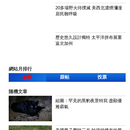
20多場野火待撲滅 美西北濃煙瀰漫
居民難呼吸
歷史悠久設計獨特 太平洋拼布展重
返北加州
網站月排行
點擊
跟帖
投票
隨機文章
組圖：罕見的黑豹夜景特寫 盡顯優
雅霸氣