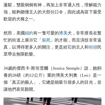
蓬鬆，雙眼炯炯有神，再加上非常通人性，理解能力
強，能夠聽懂主人的大部分口令，因此成為當下最受
歡迎的犬種之一。
然而，美國
紐約
有一隻可愛的
博美
犬，非常擅長在繁
忙的街道上展示它「
裝死
」的才能，而且演技非常逼
真，以博得更多人的關注，更是給它的主人和
街頭
民
眾帶去無限歡樂。
34歲的傑西卡‧斯坦普爾（Jessica Stemple）說，她飼
養的28磅（約12公斤）重的博美犬利奧（Leo）是一
個「真正的藝人」，它總是能吸引很多人的目光，並
讓他們喜笑顏開。