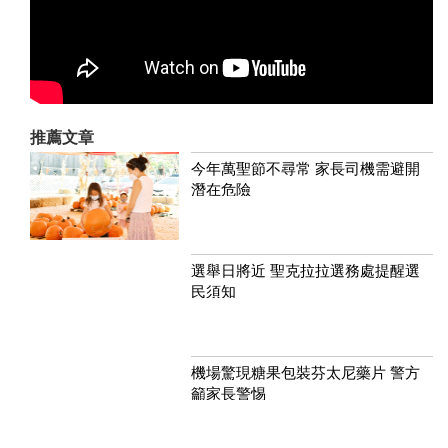
推薦文章
今年萬聖節不尋常 家長司機需避開
潛在危險
選舉日將近 聖克拉拉選務處提醒選
民須知
機場驚現糖果包裝芬太尼藥片 警方
籲家長警惕