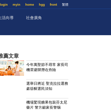
login
myin
home
hgg
front
繁體
生活向導
社會廣角
推薦文章
今年萬聖節不尋常 家長司
機需避開潛在危險
選舉日將近 聖克拉拉選務
處提醒選民須知
機場驚現糖果包裝芬太尼
藥片 警方籲家長警惕