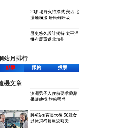
20多場野火待撲滅 美西北
濃煙瀰漫 居民難呼吸
歷史悠久設計獨特 太平洋
拼布展重返北加州
網站月排行
點擊
跟帖
投票
隨機文章
澳洲男子入住前要求藏蘋
果讓他找 旅館照辦
將4孩撫育長大後 58歲女
退休飛行員重返藍天