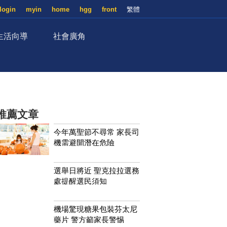
login
myin
home
hgg
front
繁體
生活向導
社會廣角
推薦文章
今年萬聖節不尋常 家長司
機需避開潛在危險
選舉日將近 聖克拉拉選務
處提醒選民須知
機場驚現糖果包裝芬太尼
藥片 警方籲家長警惕