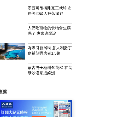
墨西哥吊橋剛完工就垮 市
長等20多人摔落溪谷
人們吃寵物的食物會生病
嗎？ 專家這麼說
為吸引新居民 意大利撒丁
島補貼購房者1.5萬
蒙古男子種樹40萬棵 在戈
壁沙漠形成綠洲
推薦