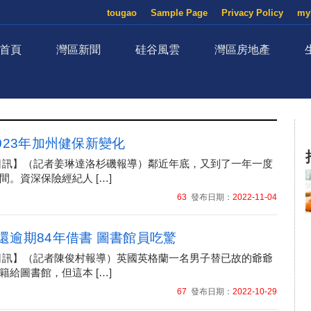
tougao
Sample Page
Privacy Policy
my
首頁
灣區新聞
硅谷風雲
灣區房地產
023年加州健保新變化
月04日訊】（記者姜琳達洛杉磯報導）鄰近年底，又到了一年一度
間。資深保險經紀人 […]
63
發布日期：
2022-11-04
還逾期84年借書 圖書館員吃驚
月28日訊】（記者陳俊村報導）英國英格蘭一名男子替已故的爺爺
籍給圖書館，但這本 […]
67
發布日期：
2022-10-29