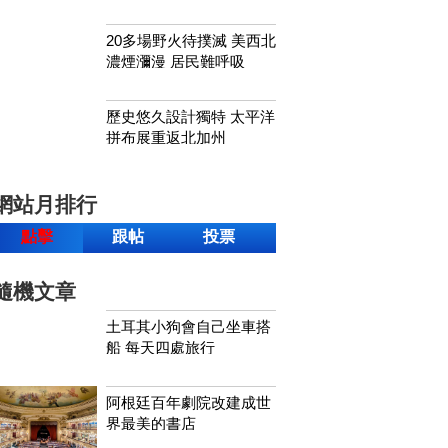
20多場野火待撲滅 美西北
濃煙瀰漫 居民難呼吸
歷史悠久設計獨特 太平洋
拼布展重返北加州
網站月排行
點擊
跟帖
投票
隨機文章
土耳其小狗會自己坐車搭
船 每天四處旅行
阿根廷百年劇院改建成世
界最美的書店