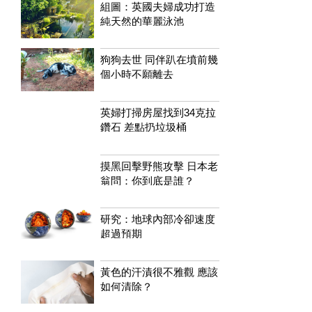
組圖：英國夫婦成功打造
純天然的華麗泳池
狗狗去世 同伴趴在墳前幾
個小時不願離去
英婦打掃房屋找到34克拉
鑽石 差點扔垃圾桶
摸黑回擊野熊攻擊 日本老
翁問：你到底是誰？
研究：地球內部冷卻速度
超過預期
黃色的汗漬很不雅觀 應該
如何清除？