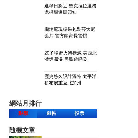
選舉日將近 聖克拉拉選務
處提醒選民須知
機場驚現糖果包裝芬太尼
藥片 警方籲家長警惕
20多場野火待撲滅 美西北
濃煙瀰漫 居民難呼吸
歷史悠久設計獨特 太平洋
拼布展重返北加州
網站月排行
點擊
跟帖
投票
隨機文章