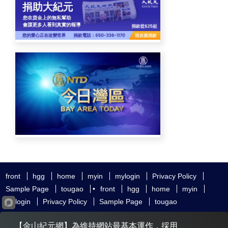
front
hgg
home
myin
mylogin
Privacy Policy
Sample Page
tougao
•
front
hgg
home
myin
mylogin
Privacy Policy
Sample Page
tougao
友好鏈接
追查國際
新唐人電視
神韻藝術團
【金山紀元網】為維持網站最基本運作，採用