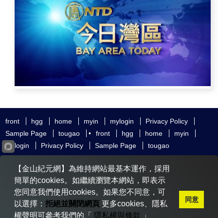
front
hgg
home
myin
mylogin
Privacy Policy
Sample Page
tougao
•
front
hgg
home
myin
mylogin
Privacy Policy
Sample Page
tougao
友好鏈接
追查國際
新唐人電視
神韻藝術團
【金山紀元網】為維持網站最基本運作，採用
大紀元時報
希望之聲
全球退黨服務中心
明慧網
動態網
簡單的cookies。如繼續瀏覽本網站，即表示
無界網
您同意我們使用cookies。如果您不同意，可
同意
以選擇：
拒絕並關閉網頁
更多cookies、隱私
權聲明可參考我們的「
隱私權與條款
」