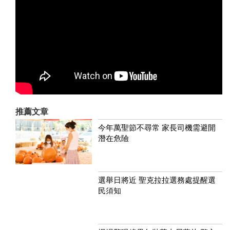
推薦文章
今年萬聖節不尋常 家長司機需避開
潛在危險
選舉日將近 聖克拉拉選務處提醒選
民須知