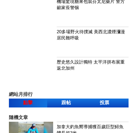
機場驚現糖果包裝芬太尼藥片 警方
籲家長警惕
20多場野火待撲滅 美西北濃煙瀰漫
居民難呼吸
歷史悠久設計獨特 太平洋拼布展重
返北加州
網站月排行
點擊
跟帖
投票
隨機文章
加拿大釣魚嚮導捕獲百歲巨型鱘魚
體長超3米