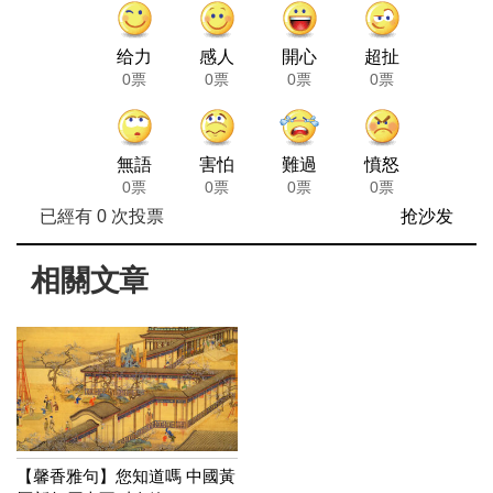
给力
感人
開心
超扯
0票
0票
0票
0票
無語
害怕
難過
憤怒
0票
0票
0票
0票
已經有
0
次投票
抢沙发
相關文章
【馨香雅句】您知道嗎 中國黃