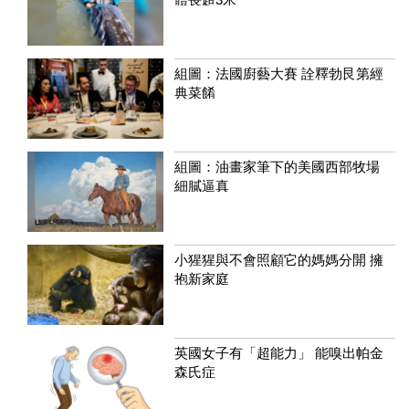
組圖：法國廚藝大賽 詮釋勃艮第經
典菜餚
組圖：油畫家筆下的美國西部牧場
細膩逼真
小猩猩與不會照顧它的媽媽分開 擁
抱新家庭
英國女子有「超能力」 能嗅出帕金
森氏症