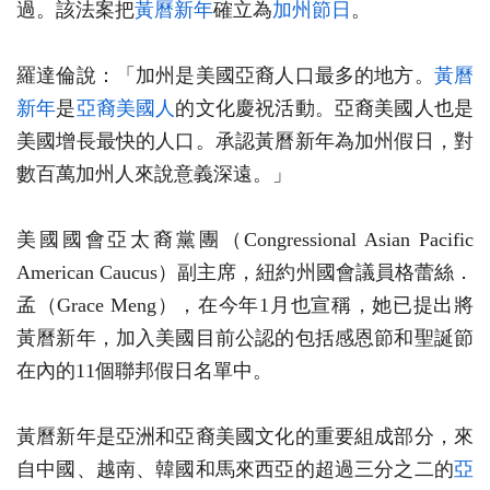
過。該法案把
黃曆新年
確立為
加州節日
。
羅達倫說：「加州是美國亞裔人口最多的地方。
黃曆
新年
是
亞裔美國人
的文化慶祝活動。亞裔美國人也是
美國增長最快的人口。承認黃曆新年為加州假日，對
數百萬加州人來說意義深遠。」
美國國會亞太裔黨團（Congressional Asian Pacific
American Caucus）副主席，紐約州國會議員格蕾絲．
孟（Grace Meng），在今年1月也宣稱，她已提出將
黃曆新年，加入美國目前公認的包括感恩節和聖誕節
在內的11個聯邦假日名單中。
黃曆新年是亞洲和亞裔美國文化的重要組成部分，來
自中國、越南、韓國和馬來西亞的超過三分之二的
亞