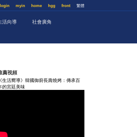
login
myin
home
hgg
front
繁體
生活向導
社會廣角
推薦視頻
《生活嚮導》韓國御廚長壽燒烤：傳承百
年的宮廷美味