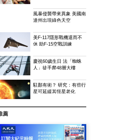
風暴侵襲帶來異象 美國南
達州出現綠色天空
美F-117隱形戰機退而不
休 助F-15空戰訓練
慶祝60歲生日 法「蜘蛛
人」徒手爬48層大樓
駐顏有術？ 研究：有些行
星可延緩其恆星老化
推薦