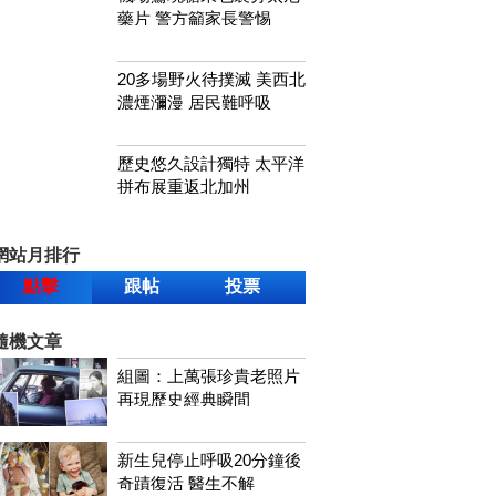
藥片 警方籲家長警惕
20多場野火待撲滅 美西北
濃煙瀰漫 居民難呼吸
歷史悠久設計獨特 太平洋
拼布展重返北加州
網站月排行
點擊
跟帖
投票
隨機文章
組圖：上萬張珍貴老照片
再現歷史經典瞬間
新生兒停止呼吸20分鐘後
奇蹟復活 醫生不解