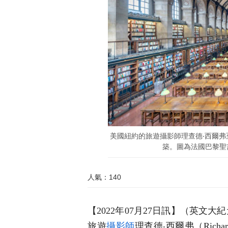
美國紐約的旅遊攝影師理查德‧西爾弗
築。圖為法國巴黎聖吉納
人氣：140
【2022年07月27日訊】
（英文大紀元
旅遊
攝影師
理查德
‧
西爾弗（Rich