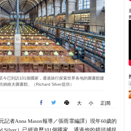
至今已到訪101個國家，通過旅行探索世界各地的圖書館建
維夫圖書館。（Richard Silver提供）
大
小
正|简
記者Anna Mason報導／張雨霏編譯
）
現年60歲的
ard Silver）已經遊歷101個國家，通過他的鏡頭捕捉