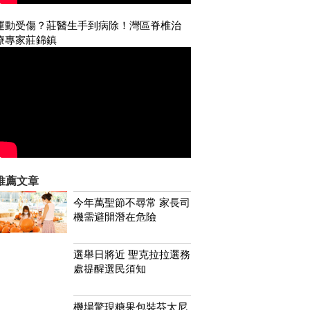
運動受傷？莊醫生手到病除！灣區脊椎治
療專家莊錦鎮
推薦文章
今年萬聖節不尋常 家長司
機需避開潛在危險
選舉日將近 聖克拉拉選務
處提醒選民須知
機場驚現糖果包裝芬太尼