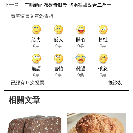
下一篇：
有嚼勁的布魯奇餅乾 將兩種甜點合二為一
看完這篇文章您覺得：
给力
感人
開心
超扯
0票
0票
0票
0票
無語
害怕
難過
憤怒
0票
0票
0票
0票
已經有
0
次投票
抢沙发
相關文章