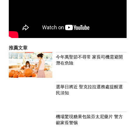
推薦文章
今年萬聖節不尋常 家長司機需避開
潛在危險
選舉日將近 聖克拉拉選務處提醒選
民須知
機場驚現糖果包裝芬太尼藥片 警方
籲家長警惕