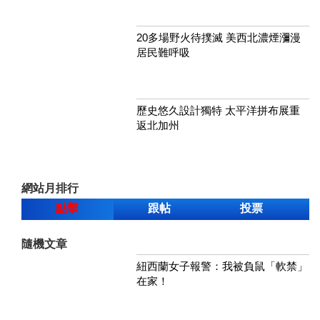
20多場野火待撲滅 美西北濃煙瀰漫
居民難呼吸
歷史悠久設計獨特 太平洋拼布展重
返北加州
網站月排行
點擊
跟帖
投票
隨機文章
紐西蘭女子報警：我被負鼠「軟禁」
在家！