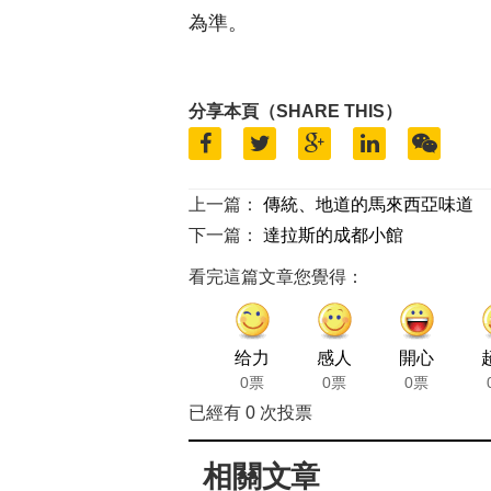
為準。
分享本頁（SHARE THIS）
上一篇：
傳統、地道的馬來西亞味道
下一篇：
達拉斯的成都小館
看完這篇文章您覺得：
给力
感人
開心
0票
0票
0票
已經有
0
次投票
相關文章