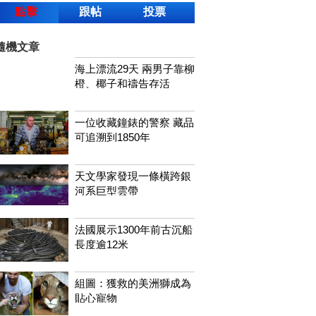
點擊
跟帖
投票
隨機文章
海上漂流29天 兩男子靠柳
橙、椰子和禱告存活
一位收藏鐘錶的警察 藏品
可追溯到1850年
天文學家發現一條橫跨銀
河系巨型雲帶
法國展示1300年前古沉船
長度逾12米
組圖：獲救的美洲獅成為
貼心寵物