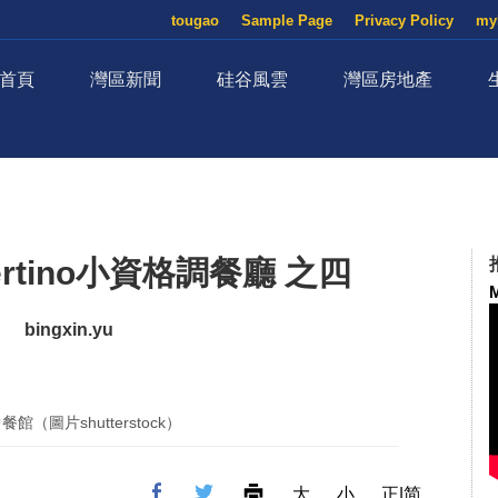
tougao
Sample Page
Privacy Policy
my
首頁
灣區新聞
硅谷風雲
灣區房地產
rtino小資格調餐廳 之四
M
bingxin.yu
館（圖片shutterstock）
大
小
正|简