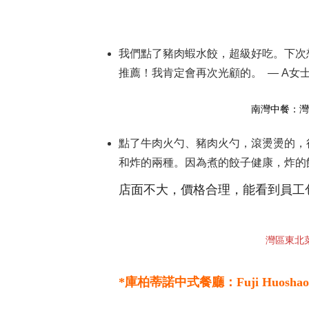
我們點了豬肉蝦水餃，超級好吃。下次
推薦！我肯定會再次光顧的。 — A女
南灣中餐：灣區東
點了牛肉火勺、豬肉火勺，滾燙燙的，
和炸的兩種。因為煮的餃子健康，炸的
店面不大，價格合理，能看到員工
灣區東北菜 
*
庫柏蒂諾
中式
餐廳
：
Fuji Huosha