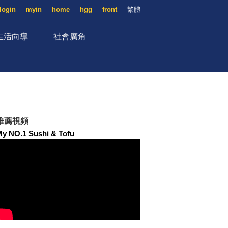
login
myin
home
hgg
front
繁體
生活向導
社會廣角
推薦視頻
y NO.1 Sushi & Tofu