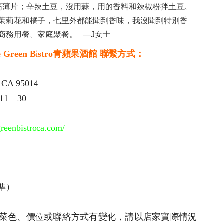
肉和牛筋薄片；辛辣土豆，沒用蒜，用的香料和辣椒粉拌土豆。
茉莉花和橘子，七里外都能聞到香味，我沒聞到特別香
商務用餐、家庭聚餐。 —J女士
 Green Bistro
青蘋果酒館
聯繫方式：
 CA 95014
11—30
reenbistroca.com/
準）
菜色、價位或聯絡方式有變化，請以店家實際情況