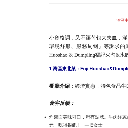
灣區中餐
小資格調，又不讓荷包大失血，滿
環境舒服、服務周到」等訴求的庫柏蒂
Huoshao & Dumpling福記火勺&
1.灣區東北菜：
Fuji Huoshao
&
Dumpl
餐廳介紹
：經濟實惠，特色食品牛
食客反饋
：
炸醬面美味可口，稍有點咸。牛肉洋蔥
元，吃得很飽！ — E女士