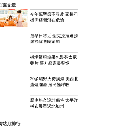
推薦文章
今年萬聖節不尋常 家長司
機需避開潛在危險
選舉日將近 聖克拉拉選務
處提醒選民須知
機場驚現糖果包裝芬太尼
藥片 警方籲家長警惕
20多場野火待撲滅 美西北
濃煙瀰漫 居民難呼吸
歷史悠久設計獨特 太平洋
拼布展重返北加州
網站月排行