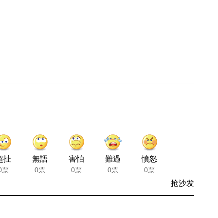
超扯
無語
害怕
難過
憤怒
0票
0票
0票
0票
0票
抢沙发