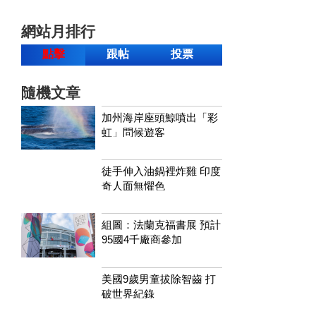
網站月排行
點擊
跟帖
投票
隨機文章
加州海岸座頭鯨噴出「彩
虹」問候遊客
徒手伸入油鍋裡炸雞 印度
奇人面無懼色
組圖：法蘭克福書展 預計
95國4千廠商參加
美國9歲男童拔除智齒 打
破世界紀錄