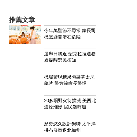
推薦文章
今年萬聖節不尋常 家長司
機需避開潛在危險
選舉日將近 聖克拉拉選務
處提醒選民須知
機場驚現糖果包裝芬太尼
藥片 警方籲家長警惕
20多場野火待撲滅 美西北
濃煙瀰漫 居民難呼吸
歷史悠久設計獨特 太平洋
拼布展重返北加州