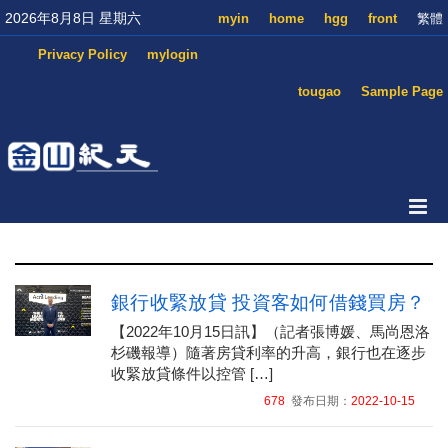
2026年8月8日 星期六
myin
home
hgg
front
繁體
Privacy Policy
mylogin
tougao
Sample Page
銀行收緊放貸 投資客如何借錢買房？
【2022年10月15日訊】（記者張博媛、馬尚恩洛
杉磯報導）隨著房貸利率的升高，銀行也在逐步
收緊放貸條件以控管 […]
678
發布日期：
2022-10-15