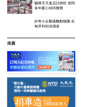
貓咪天天進店討肉吃 老闆
多年暖心招待獲贊
好奇小企鵝逃離動物園 在
匈牙利街頭溜達
推薦