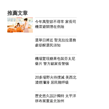
推薦文章
今年萬聖節不尋常 家長司
機需避開潛在危險
選舉日將近 聖克拉拉選務
處提醒選民須知
機場驚現糖果包裝芬太尼
藥片 警方籲家長警惕
20多場野火待撲滅 美西北
濃煙瀰漫 居民難呼吸
歷史悠久設計獨特 太平洋
拼布展重返北加州