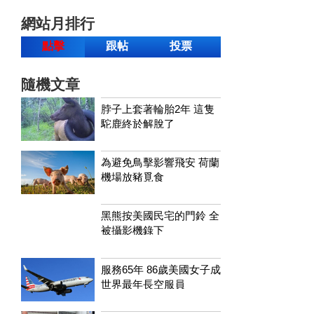
網站月排行
點擊
跟帖
投票
隨機文章
脖子上套著輪胎2年 這隻
駝鹿終於解脫了
為避免鳥擊影響飛安 荷蘭
機場放豬覓食
黑熊按美國民宅的門鈴 全
被攝影機錄下
服務65年 86歲美國女子成
世界最年長空服員