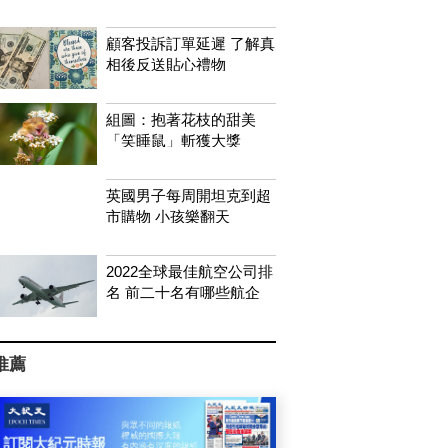
顧客投訴訂單延遲 了解真
相後反送貼心禮物
組圖：抱著花枝的甜美
「笑睡鼠」斬獲大獎
英國男子每周開坦克到超
市購物 小孩樂翻天
2022全球最佳航空公司排
名 前二十名有哪些航企
推薦