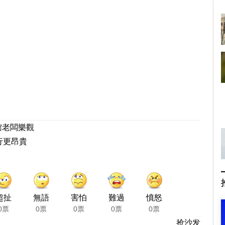
館老闆樂觀
行更昂貴
超扯
無語
害怕
難過
憤怒
0票
0票
0票
0票
0票
抢沙发