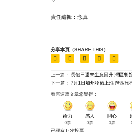
責任編輯：念真
分享本頁（SHARE THIS）
上一篇：
長假日週末生意回升 灣區餐
下一篇：
7月1日加州物價上漲 灣區旅
看完這篇文章您覺得：
给力
感人
開心
0票
0票
0票
已經有
0
次投票