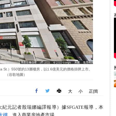
ia St.）550號的13層樓房，以1.6億美元的價格掛牌上市。
（谷歌地圖）
大
小
正|简
（大紀元記者殷瑞娜編譯報導）據SFGATE報導，本
大樓
，進入商業房地產市場。