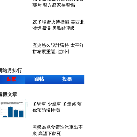
藥片 警方籲家長警惕
20多場野火待撲滅 美西北
濃煙瀰漫 居民難呼吸
歷史悠久設計獨特 太平洋
拼布展重返北加州
網站月排行
點擊
跟帖
投票
隨機文章
多騎車 少坐車 多走路 幫
你預防慢性病
黑熊為覓食鑽進汽車出不
來 高溫下熱死