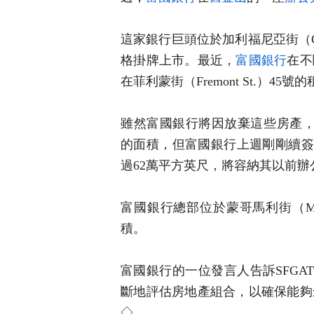
這家銀行巨頭位於加利福尼亞街（Calif
格掛牌上市。最近，
富國銀行
在不
在菲利蒙街（Fremont St.）45號
雖然富國銀行將因放棄這些房產，而分
的面積，但富國銀行上週剛剛續簽了其
過62萬平方英尺，將容納其以前辦
富國銀行總部位於蒙哥馬利街（Mont
積。
富國銀行的一位發言人告訴SFG
斷地評估房地產組合，以確保能夠
◇