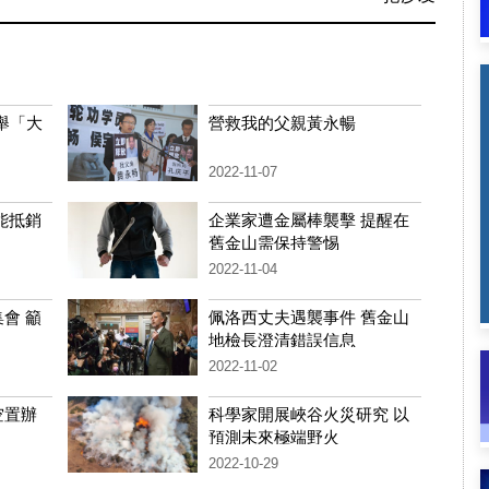
舉「大
營救我的父親黃永暢
2022-11-07
能抵銷
企業家遭金屬棒襲擊 提醒在
舊金山需保持警惕
2022-11-04
會 籲
佩洛西丈夫遇襲事件 舊金山
地檢長澄清錯誤信息
2022-11-02
空置辦
科學家開展峽谷火災研究 以
預測未來極端野火
2022-10-29