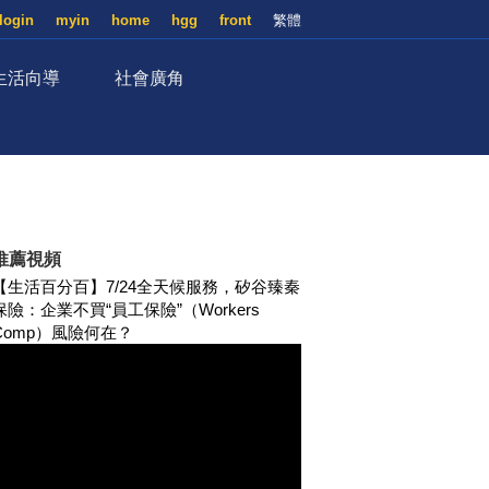
login
myin
home
hgg
front
繁體
生活向導
社會廣角
推薦視頻
【生活百分百】7/24全天候服務，矽谷臻秦
保險：企業不買“員工保險”（Workers
Comp）風險何在？