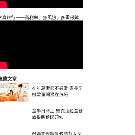
家庭銀行——高利率、無風險、多重保障
推薦文章
今年萬聖節不尋常 家長司
機需避開潛在危險
選舉日將近 聖克拉拉選務
處提醒選民須知
機場驚現糖果包裝芬太尼