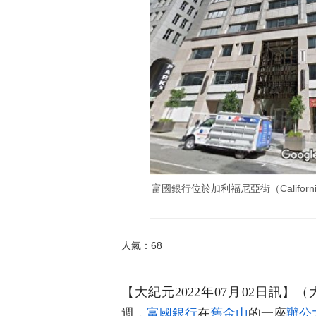
富國銀行位於加利福尼亞街（Californ
人氣：68
【大紀元2022年07月02日訊】
週，
富國銀行
在
舊金山
的一座
辦公