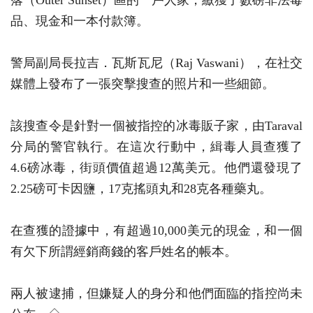
落（Outer Sunset）區的一戶人家，繳獲了數磅非法毒
品、現金和一本付款簿。
警局副局長拉吉．瓦斯瓦尼（Raj Vaswani），在社交
媒體上發布了一張突擊搜查的照片和一些細節。
該搜查令是針對一個被指控的冰毒販子家，由Taraval
分局的警官執行。在這次行動中，緝毒人員查獲了
4.6磅冰毒，街頭價值超過12萬美元。他們還發現了
2.25磅可卡因鹽，17克搖頭丸和28克各種藥丸。
在查獲的證據中，有超過10,000美元的現金，和一個
有欠下所謂經銷商錢的客戶姓名的帳本。
兩人被逮捕，但嫌疑人的身分和他們面臨的指控尚未