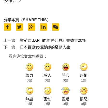
公布。◇
分享本頁（SHARE THIS）
上一篇：
聖荷西BART隧道 將比原計畫擴大20%
下一篇：
日本百歲女攝影師的逐夢人生
看完這篇文章您覺得：
给力
感人
開心
超扯
0票
0票
0票
1票
無語
害怕
難過
憤怒
0票
0票
0票
0票