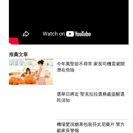
推薦文章
今年萬聖節不尋常 家長司機需避開
潛在危險
選舉日將近 聖克拉拉選務處提醒選
民須知
機場驚現糖果包裝芬太尼藥片 警方
籲家長警惕