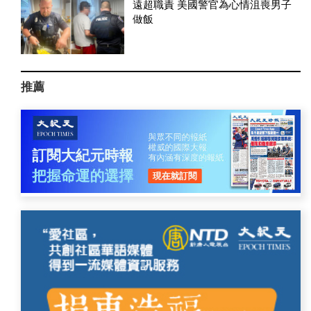
遠超職責 美國警官為心情沮喪男子
做飯
推薦