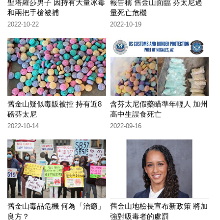
聖塔羅莎男子 因持有大量冰毒
報告稱 舊金山面臨 芬太尼過
和兩把手槍被捕
量死亡危機
2022-10-22
2022-10-19
舊金山疑似毒販被控 持有近8
含芬太尼假藥瞄準年輕人 加州
磅芬太尼
高中生誤食死亡
2022-10-14
2022-09-16
舊金山毒品危機 何為「治癒」
舊金山地檢長宣布新政策 將加
良方？
強對吸毒者的處罰