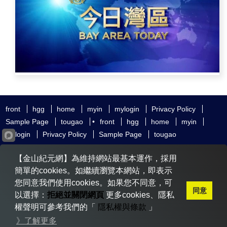
front
hgg
home
myin
mylogin
Privacy Policy
Sample Page
tougao
•
front
hgg
home
myin
mylogin
Privacy Policy
Sample Page
tougao
友好鏈接
追查國際
新唐人電視
神韻藝術團
【金山紀元網】為維持網站最基本運作，採用
大紀元時報
希望之聲
全球退黨服務中心
明慧網
動態網
簡單的cookies。如繼續瀏覽本網站，即表示
無界網
您同意我們使用cookies。如果您不同意，可
同意
以選擇：
拒絕並關閉網頁
更多cookies、隱私
權聲明可參考我們的「
隱私權與條款
」
Copyright © 2020-2026 金山紀元. All Rights Reserved.
》了解更多