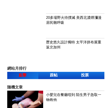
20多場野火待撲滅 美西北濃煙瀰漫
居民難呼吸
歷史悠久設計獨特 太平洋拼布展重
返北加州
網站月排行
點擊
跟帖
投票
隨機文章
小嬰兒在餐廳噎到 陌生男子急取一
物救他