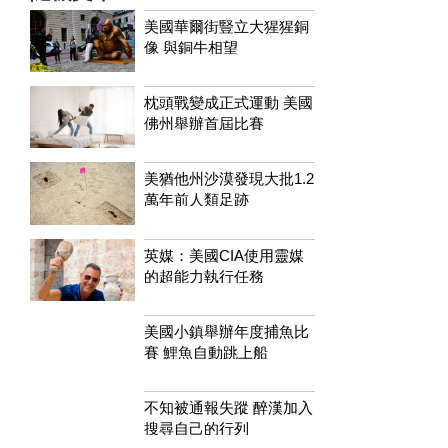
美國華爾街豎立大猩猩銅
像 與銅牛相望
枕頭戰變成正式運動 美國
佛州舉辦首屆比賽
美猶他州沙漠發現大批1.2
萬年前人類足跡
英媒：美國CIA使用靈媒
的超能力執行任務
美國小鎮舉辦年度捕魚比
賽 鯉魚自動跳上船
不知被通報失蹤 醉漢加入
搜尋自己的行列