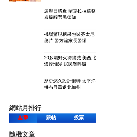
選舉日將近 聖克拉拉選務
處提醒選民須知
機場驚現糖果包裝芬太尼
藥片 警方籲家長警惕
20多場野火待撲滅 美西北
濃煙瀰漫 居民難呼吸
歷史悠久設計獨特 太平洋
拼布展重返北加州
網站月排行
點擊
跟帖
投票
隨機文章