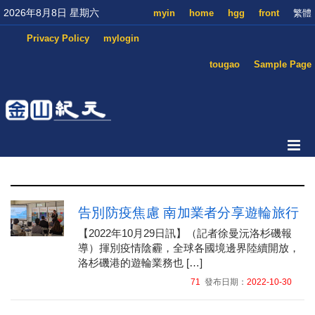
2026年8月8日 星期六
myin
home
hgg
front
繁體
Privacy Policy
mylogin
tougao
Sample Page
告別防疫焦慮 南加業者分享遊輪旅行
【2022年10月29日訊】（記者徐曼沅洛杉磯報
導）揮別疫情陰霾，全球各國境邊界陸續開放，
洛杉磯港的遊輪業務也 […]
71
發布日期：
2022-10-30