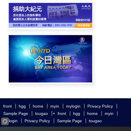
front
hgg
home
myin
mylogin
Privacy Policy
Sample Page
tougao
•
front
hgg
home
myin
mylogin
Privacy Policy
Sample Page
tougao